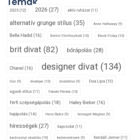
Témák
2026
(27)
2025
(12)
aktív ruházat
(11)
alternatív grunge stílus
(35)
Anne Hathaway
(9)
Bella Hadid
(16)
Berlini Filmfesztivál
(10)
Black Friday
(10)
brit divat
(82)
bőrápolás
(28)
designer divat
(134)
Chanel
(16)
Dua Lipa
(13)
divatipar
(10)
Dior
(9)
divatstílus
(9)
egyedi stílus
(11)
Fekete Péntek
(10)
férfi szépségápolás
(18)
Hailey Bieber
(16)
hajápolás
(14)
Harry Styles
(9)
hercegné Meghan
(9)
hírességek
(27)
kapcsolat
(11)
karácsonyi vásárlás
(10)
Kendall Jenner
(11)
kedvezmények
(9)