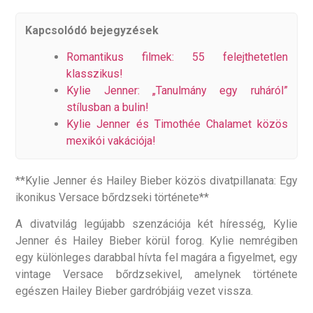
Kapcsolódó bejegyzések
Romantikus filmek: 55 felejthetetlen
klasszikus!
Kylie Jenner: „Tanulmány egy ruháról”
stílusban a bulin!
Kylie Jenner és Timothée Chalamet közös
mexikói vakációja!
**Kylie Jenner és Hailey Bieber közös divatpillanata: Egy
ikonikus Versace bőrdzseki története**
A divatvilág legújabb szenzációja két híresség, Kylie
Jenner és Hailey Bieber körül forog. Kylie nemrégiben
egy különleges darabbal hívta fel magára a figyelmet, egy
vintage Versace bőrdzsekivel, amelynek története
egészen Hailey Bieber gardróbjáig vezet vissza.