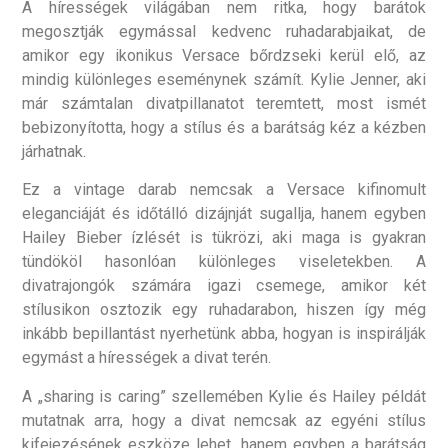
A hírességek világában nem ritka, hogy barátok
megosztják egymással kedvenc ruhadarabjaikat, de
amikor egy ikonikus Versace bőrdzseki kerül elő, az
mindig különleges eseménynek számít. Kylie Jenner, aki
már számtalan divatpillanatot teremtett, most ismét
bebizonyította, hogy a stílus és a barátság kéz a kézben
járhatnak.
Ez a vintage darab nemcsak a Versace kifinomult
eleganciáját és időtálló dizájnját sugallja, hanem egyben
Hailey Bieber ízlését is tükrözi, aki maga is gyakran
tündököl hasonlóan különleges viseletekben. A
divatrajongók számára igazi csemege, amikor két
stílusikon osztozik egy ruhadarabon, hiszen így még
inkább bepillantást nyerhetünk abba, hogyan is inspirálják
egymást a hírességek a divat terén.
A „sharing is caring” szellemében Kylie és Hailey példát
mutatnak arra, hogy a divat nemcsak az egyéni stílus
kifejezésének eszköze lehet, hanem egyben a barátság