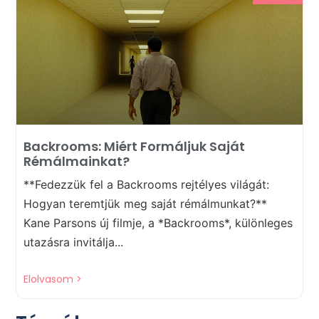
Backrooms: Miért Formáljuk Saját
Rémálmainkat?
**Fedezzük fel a Backrooms rejtélyes világát:
Hogyan teremtjük meg saját rémálmunkat?**
Kane Parsons új filmje, a *Backrooms*, különleges
utazásra invitálja...
Elolvasom >