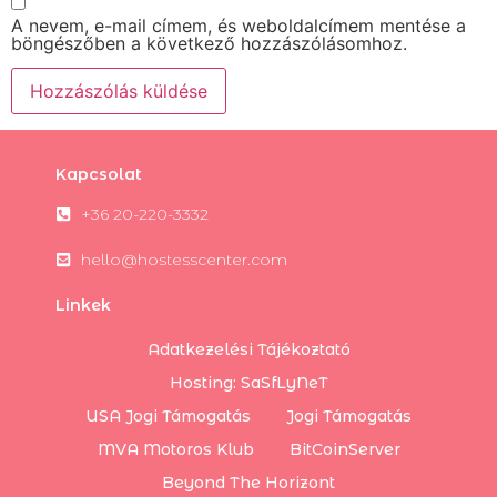
A nevem, e-mail címem, és weboldalcímem mentése a
böngészőben a következő hozzászólásomhoz.
Kapcsolat
+36 20-220-3332
hello@hostesscenter.com
Linkek
Adatkezelési Tájékoztató
Hosting: SaSfLyNeT
USA Jogi Támogatás
Jogi Támogatás
MVA Motoros Klub
BitCoinServer
Beyond The Horizont