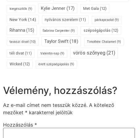
Kylie Jenner
(17)
Met Gala
(12)
kiegészítők
(9)
New York
(14)
nyilvános szerelem
(11)
párkapcsolat
(9)
Rihanna
(15)
szépségápolás
(12)
Sabrina Carpenter
(9)
Taylor Swift
(18)
tavaszi divat
(10)
Timothée Chalamet
(9)
vörös szőnyeg
(21)
téli divat
(11)
Valentin-nap
(9)
Wicked
(12)
érett szépségápolás
(9)
Vélemény, hozzászólás?
Az e-mail címet nem tesszük közzé.
A kötelező
mezőket
*
karakterrel jelöltük
Hozzászólás
*