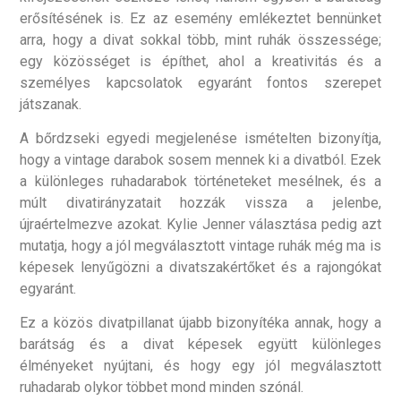
erősítésének is. Ez az esemény emlékeztet bennünket
arra, hogy a divat sokkal több, mint ruhák összessége;
egy közösséget is építhet, ahol a kreativitás és a
személyes kapcsolatok egyaránt fontos szerepet
játszanak.
A bőrdzseki egyedi megjelenése ismételten bizonyítja,
hogy a vintage darabok sosem mennek ki a divatból. Ezek
a különleges ruhadarabok történeteket mesélnek, és a
múlt divatirányzatait hozzák vissza a jelenbe,
újraértelmezve azokat. Kylie Jenner választása pedig azt
mutatja, hogy a jól megválasztott vintage ruhák még ma is
képesek lenyűgözni a divatszakértőket és a rajongókat
egyaránt.
Ez a közös divatpillanat újabb bizonyítéka annak, hogy a
barátság és a divat képesek együtt különleges
élményeket nyújtani, és hogy egy jól megválasztott
ruhadarab olykor többet mond minden szónál.