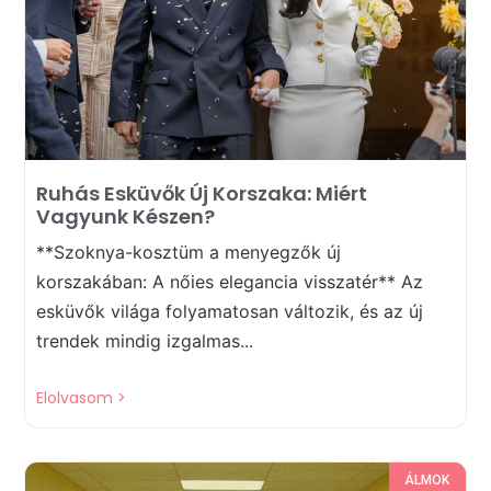
Ruhás Esküvők Új Korszaka: Miért
Vagyunk Készen?
**Szoknya-kosztüm a menyegzők új
korszakában: A nőies elegancia visszatér** Az
esküvők világa folyamatosan változik, és az új
trendek mindig izgalmas...
Elolvasom >
ÁLMOK