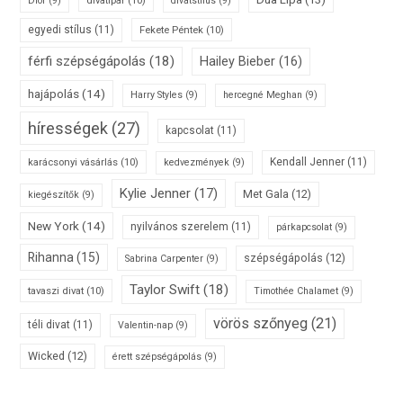
divatipar
(10)
Dior
(9)
divatstílus
(9)
egyedi stílus
(11)
Fekete Péntek
(10)
férfi szépségápolás
(18)
Hailey Bieber
(16)
hajápolás
(14)
Harry Styles
(9)
hercegné Meghan
(9)
hírességek
(27)
kapcsolat
(11)
karácsonyi vásárlás
(10)
Kendall Jenner
(11)
kedvezmények
(9)
Kylie Jenner
(17)
Met Gala
(12)
kiegészítők
(9)
New York
(14)
nyilvános szerelem
(11)
párkapcsolat
(9)
Rihanna
(15)
szépségápolás
(12)
Sabrina Carpenter
(9)
Taylor Swift
(18)
tavaszi divat
(10)
Timothée Chalamet
(9)
vörös szőnyeg
(21)
téli divat
(11)
Valentin-nap
(9)
Wicked
(12)
érett szépségápolás
(9)