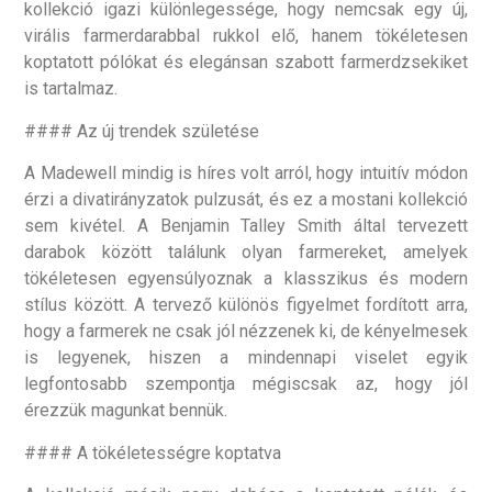
kollekció igazi különlegessége, hogy nemcsak egy új,
virális farmerdarabbal rukkol elő, hanem tökéletesen
koptatott pólókat és elegánsan szabott farmerdzsekiket
is tartalmaz.
#### Az új trendek születése
A Madewell mindig is híres volt arról, hogy intuitív módon
érzi a divatirányzatok pulzusát, és ez a mostani kollekció
sem kivétel. A Benjamin Talley Smith által tervezett
darabok között találunk olyan farmereket, amelyek
tökéletesen egyensúlyoznak a klasszikus és modern
stílus között. A tervező különös figyelmet fordított arra,
hogy a farmerek ne csak jól nézzenek ki, de kényelmesek
is legyenek, hiszen a mindennapi viselet egyik
legfontosabb szempontja mégiscsak az, hogy jól
érezzük magunkat bennük.
#### A tökéletességre koptatva