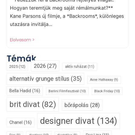
Hogyan teremtjük meg saját rémálmunkat?**
Kane Parsons új filmje, a *Backrooms*, különleges
utazásra invitálja...
Elolvasom >
Témák
2026
(27)
2025
(12)
aktív ruházat
(11)
alternatív grunge stílus
(35)
Anne Hathaway
(9)
Bella Hadid
(16)
Berlini Filmfesztivál
(10)
Black Friday
(10)
brit divat
(82)
bőrápolás
(28)
designer divat
(134)
Chanel
(16)
Dua Lipa
(13)