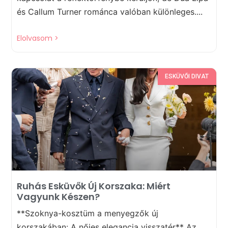
és Callum Turner románca valóban különleges....
Elolvasom >
ESKÜVŐI DIVAT
Ruhás Esküvők Új Korszaka: Miért
Vagyunk Készen?
**Szoknya-kosztüm a menyegzők új
korszakában: A nőies elegancia visszatér** Az