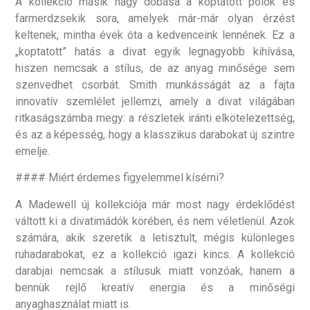
A kollekció másik nagy dobása a koptatott pólók és
farmerdzsekik sora, amelyek már-már olyan érzést
keltenek, mintha évek óta a kedvenceink lennének. Ez a
„koptatott” hatás a divat egyik legnagyobb kihívása,
hiszen nemcsak a stílus, de az anyag minősége sem
szenvedhet csorbát. Smith munkásságát az a fajta
innovatív szemlélet jellemzi, amely a divat világában
ritkaságszámba megy: a részletek iránti elkötelezettség,
és az a képesség, hogy a klasszikus darabokat új szintre
emelje.
#### Miért érdemes figyelemmel kísérni?
A Madewell új kollekciója már most nagy érdeklődést
váltott ki a divatimádók körében, és nem véletlenül. Azok
számára, akik szeretik a letisztult, mégis különleges
ruhadarabokat, ez a kollekció igazi kincs. A kollekció
darabjai nemcsak a stílusuk miatt vonzóak, hanem a
bennük rejlő kreatív energia és a minőségi
anyaghasználat miatt is.