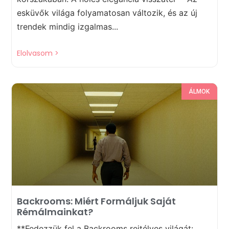
esküvők világa folyamatosan változik, és az új
trendek mindig izgalmas...
Elolvasom >
ÁLMOK
Backrooms: Miért Formáljuk Saját
Rémálmainkat?
**Fedezzük fel a Backrooms rejtélyes világát: