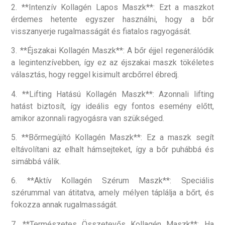
2. **Intenzív Kollagén Lapos Maszk**: Ezt a maszkot
érdemes hetente egyszer használni, hogy a bőr
visszanyerje rugalmasságát és fiatalos ragyogását.
3. **Éjszakai Kollagén Maszk**: A bőr éjjel regenerálódik
a legintenzívebben, így ez az éjszakai maszk tökéletes
választás, hogy reggel kisimult arcbőrrel ébredj.
4. **Lifting Hatású Kollagén Maszk**: Azonnali lifting
hatást biztosít, így ideális egy fontos esemény előtt,
amikor azonnali ragyogásra van szükséged.
5. **Bőrmegújító Kollagén Maszk**: Ez a maszk segít
eltávolítani az elhalt hámsejteket, így a bőr puhábbá és
simábbá válik.
6. **Aktív Kollagén Szérum Maszk**: Speciális
szérummal van átitatva, amely mélyen táplálja a bőrt, és
fokozza annak rugalmasságát.
7. **Természetes Összetevős Kollagén Maszk**: Ha