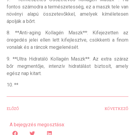
fontos számodra a természetesség, ez a maszk tele van
növényi alapú összetevőkkel, amelyek kíméletesen
ápolják a bőrt.
8. **Anti-aging Kollagén Maszk**: Kifejezetten az
öregedés jelei ellen lett kifejlesztve, csökkenti a finom
vonalak és a ráncok megjelenését.
9. **Ultra Hidratáló Kollagén Maszk**: Az extra száraz
bőr megmentője, intenzív hidratálást biztosít, amely
egész nap kitart.
10. **
ELŐZŐ
KÖVETKEZŐ
A bejegyzés megosztása: