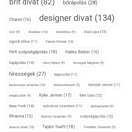
brit divat
(82)
bőrápolás
(28)
designer divat
(134)
Chanel
(16)
Dua Lipa
(13)
divatipar
(10)
Dior
(9)
divatstílus
(9)
egyedi stílus
(11)
Fekete Péntek
(10)
férfi szépségápolás
(18)
Hailey Bieber
(16)
hajápolás
(14)
Harry Styles
(9)
hercegné Meghan
(9)
hírességek
(27)
kapcsolat
(11)
karácsonyi vásárlás
(10)
Kendall Jenner
(11)
kedvezmények
(9)
Kylie Jenner
(17)
Met Gala
(12)
kiegészítők
(9)
New York
(14)
nyilvános szerelem
(11)
párkapcsolat
(9)
Rihanna
(15)
szépségápolás
(12)
Sabrina Carpenter
(9)
Taylor Swift
(18)
tavaszi divat
(10)
Timothée Chalamet
(9)