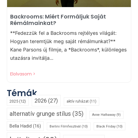
Backrooms: Miért Formáljuk Saját
Rémálmainkat?
**Fedezzük fel a Backrooms rejtélyes világát:
Hogyan teremtjük meg saját rémálmunkat?**
Kane Parsons új filmje, a *Backrooms*, különleges
utazásra invitálja...
Elolvasom >
Témák
2026
(27)
2025
(12)
aktív ruházat
(11)
alternatív grunge stílus
(35)
Anne Hathaway
(9)
Bella Hadid
(16)
Berlini Filmfesztivál
(10)
Black Friday
(10)