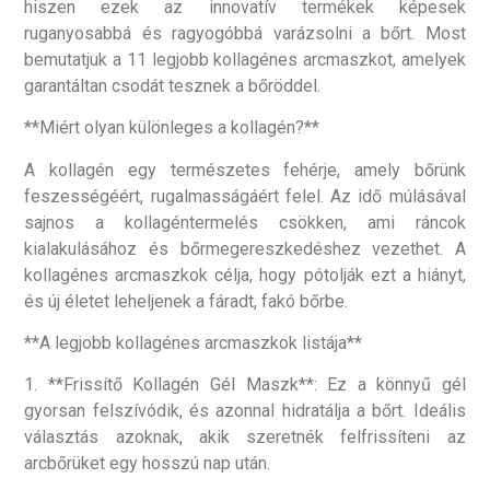
hiszen ezek az innovatív termékek képesek
ruganyosabbá és ragyogóbbá varázsolni a bőrt. Most
bemutatjuk a 11 legjobb kollagénes arcmaszkot, amelyek
garantáltan csodát tesznek a bőröddel.
**Miért olyan különleges a kollagén?**
A kollagén egy természetes fehérje, amely bőrünk
feszességéért, rugalmasságáért felel. Az idő múlásával
sajnos a kollagéntermelés csökken, ami ráncok
kialakulásához és bőrmegereszkedéshez vezethet. A
kollagénes arcmaszkok célja, hogy pótolják ezt a hiányt,
és új életet leheljenek a fáradt, fakó bőrbe.
**A legjobb kollagénes arcmaszkok listája**
1. **Frissítő Kollagén Gél Maszk**: Ez a könnyű gél
gyorsan felszívódik, és azonnal hidratálja a bőrt. Ideális
választás azoknak, akik szeretnék felfrissíteni az
arcbőrüket egy hosszú nap után.