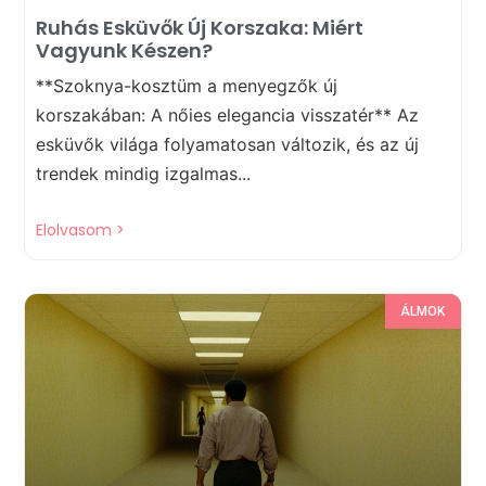
Ruhás Esküvők Új Korszaka: Miért
Vagyunk Készen?
**Szoknya-kosztüm a menyegzők új
korszakában: A nőies elegancia visszatér** Az
esküvők világa folyamatosan változik, és az új
trendek mindig izgalmas...
Elolvasom >
ÁLMOK