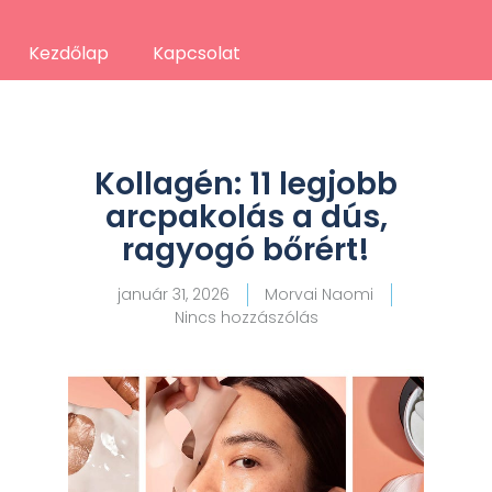
Kezdőlap
Kapcsolat
Kollagén: 11 legjobb
arcpakolás a dús,
ragyogó bőrért!
január 31, 2026
Morvai Naomi
Nincs hozzászólás