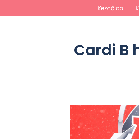
Kezdőlap
K
Cardi B