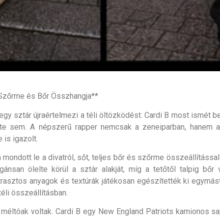
: Szőrme és Bőr Összhangja**
egy sztár újraértelmezi a téli öltözködést. Cardi B most ismét b
e sem. A népszerű rapper nemcsak a zeneiparban, hanem a d
 is igazolt.
 mondott le a divatról, sőt, teljes bőr és szőrme összeállítássa
ánsan ölelte körül a sztár alakját, míg a tetőtől talpig bőr
trasztos anyagok és textúrák játékosan egészítették ki egymást
éli összeállításban.
 méltóak voltak. Cardi B egy New England Patriots kamionos sa