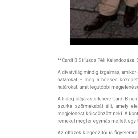
**Cardi B Stílusos Téli Kalandozása
A divatvilág mindig izgalmas, amikor 
határokat – még a hóesés közepett
határokat, amit legutóbbi megjelenése
A hideg időjárás ellenére Cardi B nem
szürke szőrmekabát állt, amely eleg
megjelenést kölcsönzött neki. A kon
remekül megfér egymás mellett egy t
Az öltözék kiegészítői is figyelemre