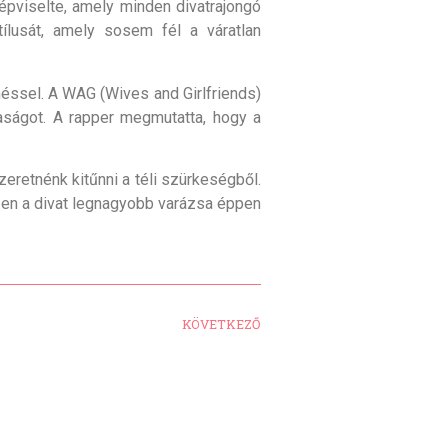
épviselte, amely minden divatrajongó
ílusát, amely sosem fél a váratlan
néssel. A WAG (Wives and Girlfriends)
aságot. A rapper megmutatta, hogy a
eretnénk kitűnni a téli szürkeségből.
szen a divat legnagyobb varázsa éppen
KÖVETKEZŐ