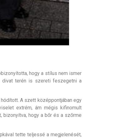
ebizonyította, hogy a stílus nem ismer
ivat terén is szereti feszegetni a
l hódított. A szett középpontjában egy
 viselet extrém, ám mégis kifinomult
, bizonyítva, hogy a bőr és a szőrme
pkával tette teljessé a megjelenését,