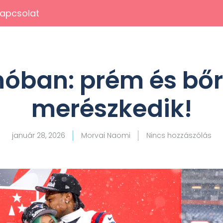
apcsolat
 hóban: prém és bő
merészkedik!
január 28, 2026
Morvai Naomi
Nincs hozzászólás