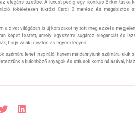
 elegáns szettbe. A luxust pedig egy ikonikus Birkin táska k
áció tökéletesen tükrözi Cardi B merész és magabiztos st
 a divat világában is új korszakot nyitott meg ezzel a megjele
lyan képet festett, amely egyszerre sugároz eleganciát és laz
ak, hogy valaki divatos és egyedi legyen.
 számára lehet inspiráló, hanem mindannyiunk számára, akik sz
érletezzünk a különböző anyagok és stílusok kombinálásával, hi