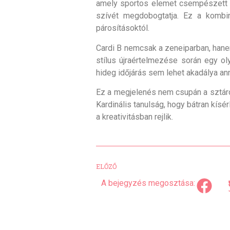
amely sportos elemet csempészett az
szívét megdobogtatja. Ez a kombin
párosításoktól.
Cardi B nemcsak a zeneiparban, hanem
stílus újraértelmezése során egy o
hideg időjárás sem lehet akadálya ann
Ez a megjelenés nem csupán a sztárok
Kardinális tanulság, hogy bátran kís
a kreativitásban rejlik.
ELŐZŐ
A bejegyzés megosztása: