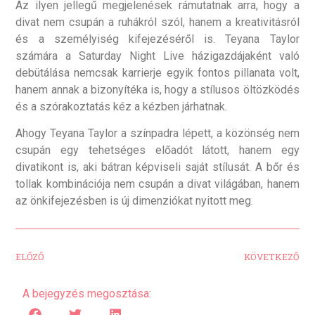
Az ilyen jellegű megjelenések rámutatnak arra, hogy a
divat nem csupán a ruhákról szól, hanem a kreativitásról
és a személyiség kifejezéséről is. Teyana Taylor
számára a Saturday Night Live házigazdájaként való
debütálása nemcsak karrierje egyik fontos pillanata volt,
hanem annak a bizonyítéka is, hogy a stílusos öltözködés
és a szórakoztatás kéz a kézben járhatnak.
Ahogy Teyana Taylor a színpadra lépett, a közönség nem
csupán egy tehetséges előadót látott, hanem egy
divatikont is, aki bátran képviseli saját stílusát. A bőr és
tollak kombinációja nem csupán a divat világában, hanem
az önkifejezésben is új dimenziókat nyitott meg.
ELŐZŐ
KÖVETKEZŐ
A bejegyzés megosztása: