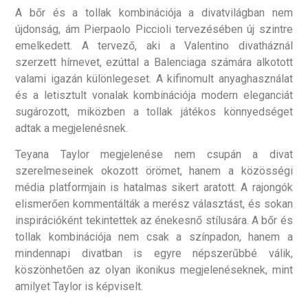
A bőr és a tollak kombinációja a divatvilágban nem
újdonság, ám Pierpaolo Piccioli tervezésében új szintre
emelkedett. A tervező, aki a Valentino divatháznál
szerzett hírnevet, ezúttal a Balenciaga számára alkotott
valami igazán különlegeset. A kifinomult anyaghasználat
és a letisztult vonalak kombinációja modern eleganciát
sugározott, miközben a tollak játékos könnyedséget
adtak a megjelenésnek.
Teyana Taylor megjelenése nem csupán a divat
szerelmeseinek okozott örömet, hanem a közösségi
média platformjain is hatalmas sikert aratott. A rajongók
elismerően kommentálták a merész választást, és sokan
inspirációként tekintettek az énekesnő stílusára. A bőr és
tollak kombinációja nem csak a színpadon, hanem a
mindennapi divatban is egyre népszerűbbé válik,
köszönhetően az olyan ikonikus megjelenéseknek, mint
amilyet Taylor is képviselt.