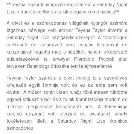
**Teyana Taylor lenyűgöző megjelenése a Saturday Night
Live műsorában: Bőr és tollak elegáns kombinációja**
A divat és a szórakoztatás világának rajongói számára
izgalmas hétvége volt, amikor Teyana Taylor átvette a
Saturday Night Live házigazda szerepét. A tehetséges
énekesnő és színésznő nem csupán humorával és
karizmájával ragadta meg a nézőket, hanem elképesztő
stílusérzékével is, amelyet Pierpaolo Piccioli által
tervezett Balenciaga öltözéke tett felejthetetlenné.
Teyana Taylor számára a divat mindig is a személyes
kifejezés egyik formája volt, és ez az este sem volt
kivétel. A műsor során viselt ruhája tökéletesen tükrözte
egyedi stílusát: a bőr és a tollak kombinációja modern és
merész megjelenést kölcsönzött neki. A Balenciaga
kreáció egyaránt volt elegáns és avantgárd, amely
tökéletesen illett a Saturday Night Live ikonikus
színpadához.