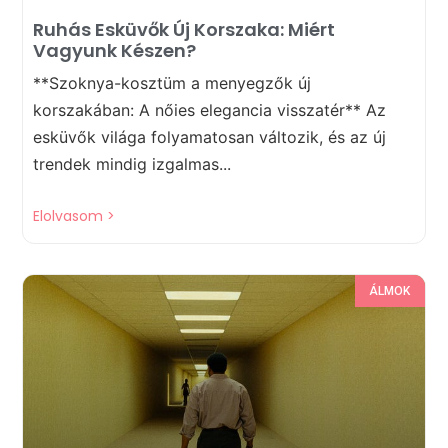
Ruhás Esküvők Új Korszaka: Miért
Vagyunk Készen?
**Szoknya-kosztüm a menyegzők új
korszakában: A nőies elegancia visszatér** Az
esküvők világa folyamatosan változik, és az új
trendek mindig izgalmas...
Elolvasom >
ÁLMOK