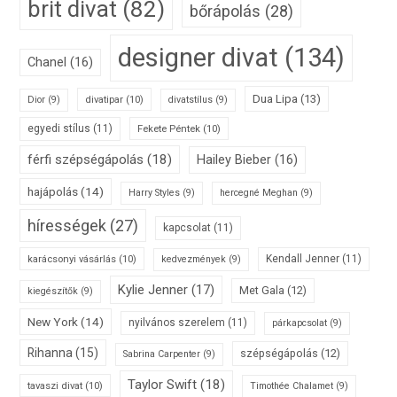
brit divat
(82)
bőrápolás
(28)
designer divat
(134)
Chanel
(16)
Dua Lipa
(13)
divatipar
(10)
Dior
(9)
divatstílus
(9)
egyedi stílus
(11)
Fekete Péntek
(10)
férfi szépségápolás
(18)
Hailey Bieber
(16)
hajápolás
(14)
Harry Styles
(9)
hercegné Meghan
(9)
hírességek
(27)
kapcsolat
(11)
karácsonyi vásárlás
(10)
Kendall Jenner
(11)
kedvezmények
(9)
Kylie Jenner
(17)
Met Gala
(12)
kiegészítők
(9)
New York
(14)
nyilvános szerelem
(11)
párkapcsolat
(9)
Rihanna
(15)
szépségápolás
(12)
Sabrina Carpenter
(9)
Taylor Swift
(18)
tavaszi divat
(10)
Timothée Chalamet
(9)