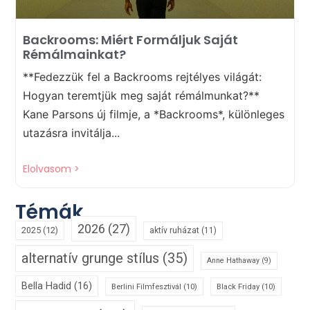
Backrooms: Miért Formáljuk Saját
Rémálmainkat?
**Fedezzük fel a Backrooms rejtélyes világát:
Hogyan teremtjük meg saját rémálmunkat?**
Kane Parsons új filmje, a *Backrooms*, különleges
utazásra invitálja...
Elolvasom >
Témák
2026
(27)
2025
(12)
aktív ruházat
(11)
alternatív grunge stílus
(35)
Anne Hathaway
(9)
Bella Hadid
(16)
Berlini Filmfesztivál
(10)
Black Friday
(10)