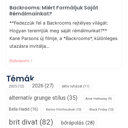
Backrooms: Miért Formáljuk Saját
Rémálmainkat?
**Fedezzük fel a Backrooms rejtélyes világát:
Hogyan teremtjük meg saját rémálmunkat?**
Kane Parsons új filmje, a *Backrooms*, különleges
utazásra invitálja...
Elolvasom >
Témák
2026
(27)
2025
(12)
aktív ruházat
(11)
alternatív grunge stílus
(35)
Anne Hathaway
(9)
Bella Hadid
(16)
Berlini Filmfesztivál
(10)
Black Friday
(10)
brit divat
(82)
bőrápolás
(28)