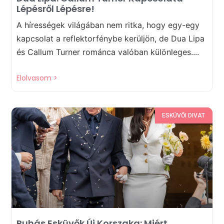
Lépésről Lépésre!
A hírességek világában nem ritka, hogy egy-egy
kapcsolat a reflektorfénybe kerüljön, de Dua Lipa
és Callum Turner románca valóban különleges....
Elolvasom >
ESKÜVŐI DIVAT
Ruhás Esküvők Új Korszaka: Miért