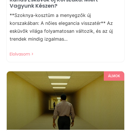
Vagyunk Készen?
**Szoknya-kosztüm a menyegzők új
korszakában: A nőies elegancia visszatér** Az
esküvők világa folyamatosan változik, és az új
trendek mindig izgalmas...
Elolvasom >
ÁLMOK