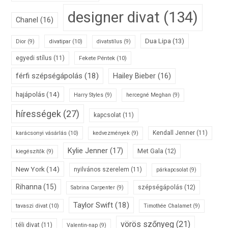
designer divat
(134)
Chanel
(16)
Dua Lipa
(13)
divatipar
(10)
Dior
(9)
divatstílus
(9)
egyedi stílus
(11)
Fekete Péntek
(10)
férfi szépségápolás
(18)
Hailey Bieber
(16)
hajápolás
(14)
Harry Styles
(9)
hercegné Meghan
(9)
hírességek
(27)
kapcsolat
(11)
karácsonyi vásárlás
(10)
Kendall Jenner
(11)
kedvezmények
(9)
Kylie Jenner
(17)
Met Gala
(12)
kiegészítők
(9)
New York
(14)
nyilvános szerelem
(11)
párkapcsolat
(9)
Rihanna
(15)
szépségápolás
(12)
Sabrina Carpenter
(9)
Taylor Swift
(18)
tavaszi divat
(10)
Timothée Chalamet
(9)
vörös szőnyeg
(21)
téli divat
(11)
Valentin-nap
(9)