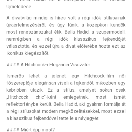
Újraéledése
A divatvilág mindig is híres volt a régi idők stílusainak
újraértelmezéséről, és úgy tűnik, a középkori kendők
most reneszánszukat élik. Bella Hadid, a szupermodell,
nemrégiben a régi idők klasszikus fejkendőjét
választotta, és ezzel újra a divat előterébe hozta ezt az
ikonikus kiegészítőt.
#### A Hitchcock-i Elegancia Visszatér
Ismerős lehet a jelenet: egy Hitchcock-film női
főszereplője elegánsan viseli a fejkendőt, miközben egy
kabrióban utazik. Ez a stílus, amelyet sokan csak
„Hitchcock chic”-ként emlegetnek, most ismét
reflektorfénybe került. Bella Hadid, aki gyakran formálja át
a régi stílusokat modern megközelítésekkel, most ezzel
a klasszikus fejkendővel tette le a névjegyét.
#### Miért épp most?