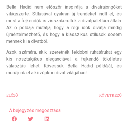
Bella Hadid nem először inspirálja a divatrajongókat
világszerte. Stílusával gyakran új trendeket indít el, és
most a fejkendők is visszakerültek a divatpalettára általa.
Az ő példája mutatja, hogy a régi idők divatja mindig
újraértelmezhető, és hogy a klasszikus stílusok sosem
mennek ki a divatból.
Azok számára, akik szeretnék feldobni ruhatárukat egy
kis nosztalgikus eleganciával, a fejkendő tökéletes
választás lehet. Kövessük Bella Hadid példáját, és
merüljünk el a középkori divat világában!
ELŐZŐ
KÖVETKEZŐ
A bejegyzés megosztása: