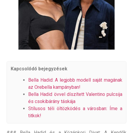
Kapcsolódó bejegyzések
Bella Hadid: A legjobb modell saját magának
az Orebella kampányban!
Bella Hadid övvel díszített Valentino pulcsija
és csokibárány táskája
Stílusos téli öltözködés a városban: Íme a
titkok!
### Bella Hadid és a Középkori Divat: A Kendők