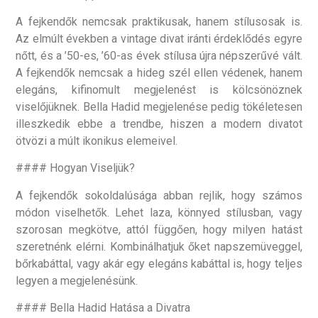
A fejkendők nemcsak praktikusak, hanem stílusosak is.
Az elmúlt években a vintage divat iránti érdeklődés egyre
nőtt, és a ’50-es, ’60-as évek stílusa újra népszerűvé vált.
A fejkendők nemcsak a hideg szél ellen védenek, hanem
elegáns, kifinomult megjelenést is kölcsönöznek
viselőjüknek. Bella Hadid megjelenése pedig tökéletesen
illeszkedik ebbe a trendbe, hiszen a modern divatot
ötvözi a múlt ikonikus elemeivel.
#### Hogyan Viseljük?
A fejkendők sokoldalúsága abban rejlik, hogy számos
módon viselhetők. Lehet laza, könnyed stílusban, vagy
szorosan megkötve, attól függően, hogy milyen hatást
szeretnénk elérni. Kombinálhatjuk őket napszemüveggel,
bőrkabáttal, vagy akár egy elegáns kabáttal is, hogy teljes
legyen a megjelenésünk.
#### Bella Hadid Hatása a Divatra