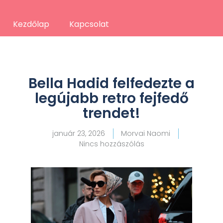
Kezdőlap
Kapcsolat
Bella Hadid felfedezte a
legújabb retro fejfedő
trendet!
január 23, 2026
Morvai Naomi
Nincs hozzászólás