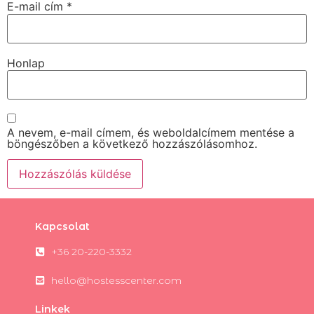
E-mail cím
*
Honlap
A nevem, e-mail címem, és weboldalcímem mentése a
böngészőben a következő hozzászólásomhoz.
Kapcsolat
+36 20-220-3332
hello@hostesscenter.com
Linkek