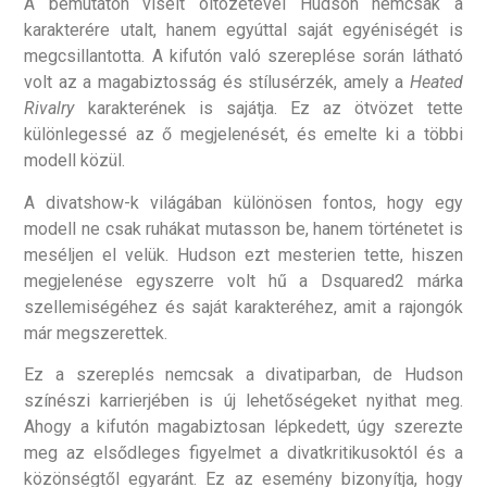
A bemutatón viselt öltözetével Hudson nemcsak a
karakterére utalt, hanem egyúttal saját egyéniségét is
megcsillantotta. A kifutón való szereplése során látható
volt az a magabiztosság és stílusérzék, amely a
Heated
Rivalry
karakterének is sajátja. Ez az ötvözet tette
különlegessé az ő megjelenését, és emelte ki a többi
modell közül.
A divatshow-k világában különösen fontos, hogy egy
modell ne csak ruhákat mutasson be, hanem történetet is
meséljen el velük. Hudson ezt mesterien tette, hiszen
megjelenése egyszerre volt hű a Dsquared2 márka
szellemiségéhez és saját karakteréhez, amit a rajongók
már megszerettek.
Ez a szereplés nemcsak a divatiparban, de Hudson
színészi karrierjében is új lehetőségeket nyithat meg.
Ahogy a kifutón magabiztosan lépkedett, úgy szerezte
meg az elsődleges figyelmet a divatkritikusoktól és a
közönségtől egyaránt. Ez az esemény bizonyítja, hogy