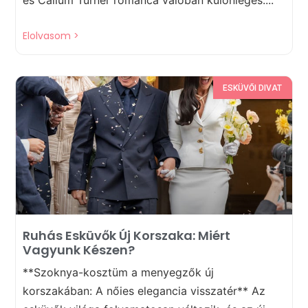
és Callum Turner románca valóban különleges....
Elolvasom >
ESKÜVŐI DIVAT
Ruhás Esküvők Új Korszaka: Miért
Vagyunk Készen?
**Szoknya-kosztüm a menyegzők új
korszakában: A nőies elegancia visszatér** Az