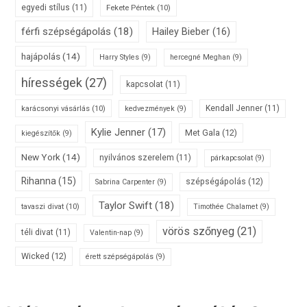
egyedi stílus
(11)
Fekete Péntek
(10)
férfi szépségápolás
(18)
Hailey Bieber
(16)
hajápolás
(14)
Harry Styles
(9)
hercegné Meghan
(9)
hírességek
(27)
kapcsolat
(11)
karácsonyi vásárlás
(10)
Kendall Jenner
(11)
kedvezmények
(9)
Kylie Jenner
(17)
Met Gala
(12)
kiegészítők
(9)
New York
(14)
nyilvános szerelem
(11)
párkapcsolat
(9)
Rihanna
(15)
szépségápolás
(12)
Sabrina Carpenter
(9)
Taylor Swift
(18)
tavaszi divat
(10)
Timothée Chalamet
(9)
vörös szőnyeg
(21)
téli divat
(11)
Valentin-nap
(9)
Wicked
(12)
érett szépségápolás
(9)