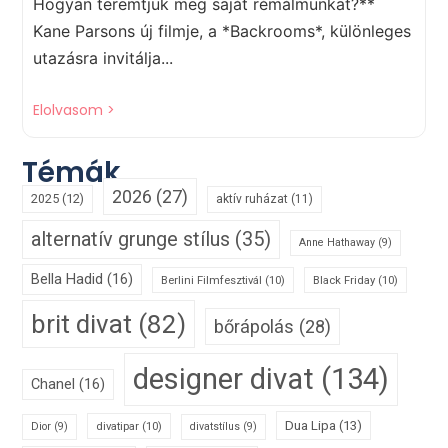
Hogyan teremtjük meg saját rémálmunkat?**
Kane Parsons új filmje, a *Backrooms*, különleges
utazásra invitálja...
Elolvasom >
Témák
2026
(27)
2025
(12)
aktív ruházat
(11)
alternatív grunge stílus
(35)
Anne Hathaway
(9)
Bella Hadid
(16)
Berlini Filmfesztivál
(10)
Black Friday
(10)
brit divat
(82)
bőrápolás
(28)
designer divat
(134)
Chanel
(16)
Dua Lipa
(13)
divatipar
(10)
Dior
(9)
divatstílus
(9)