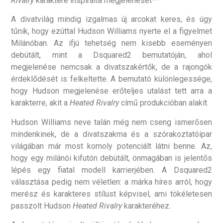
Rivalry
karaktere inspirálta megjelenését**
A divatvilág mindig izgalmas új arcokat keres, és úgy
tűnik, hogy ezúttal Hudson Williams nyerte el a figyelmet
Milánóban. Az ifjú tehetség nem kisebb eseményen
debütált, mint a Dsquared2 bemutatóján, ahol
megjelenése nemcsak a divatszakértők, de a rajongók
érdeklődését is felkeltette. A bemutató különlegessége,
hogy Hudson megjelenése erőteljes utalást tett arra a
karakterre, akit a
Heated Rivalry
című produkcióban alakít.
Hudson Williams neve talán még nem cseng ismerősen
mindenkinek, de a divatszakma és a szórakoztatóipar
világában már most komoly potenciált látni benne. Az,
hogy egy milánói kifutón debütált, önmagában is jelentős
lépés egy fiatal modell karrierjében. A Dsquared2
választása pedig nem véletlen: a márka híres arról, hogy
merész és karakteres stílust képvisel, ami tökéletesen
passzolt Hudson
Heated Rivalry
karakteréhez.