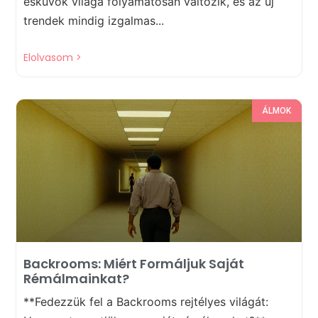
esküvők világa folyamatosan változik, és az új
trendek mindig izgalmas...
Elolvasom >
ÁLMOK
Backrooms: Miért Formáljuk Saját
Rémálmainkat?
**Fedezzük fel a Backrooms rejtélyes világát: