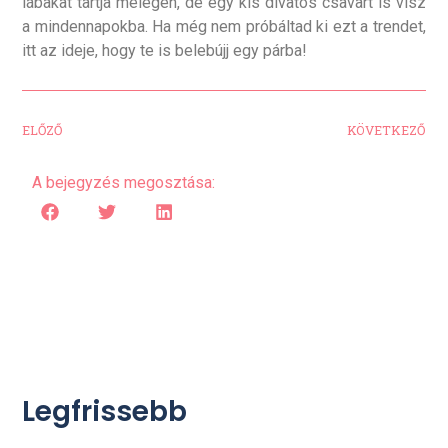
lábakat tartja melegen, de egy kis divatos csavart is visz
a mindennapokba. Ha még nem próbáltad ki ezt a trendet,
itt az ideje, hogy te is belebújj egy párba!
ELŐZŐ
KÖVETKEZŐ
A bejegyzés megosztása:
Legfrissebb