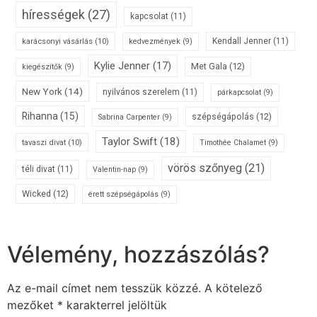
hírességek
(27)
kapcsolat
(11)
karácsonyi vásárlás
(10)
Kendall Jenner
(11)
kedvezmények
(9)
Kylie Jenner
(17)
Met Gala
(12)
kiegészítők
(9)
New York
(14)
nyilvános szerelem
(11)
párkapcsolat
(9)
Rihanna
(15)
szépségápolás
(12)
Sabrina Carpenter
(9)
Taylor Swift
(18)
tavaszi divat
(10)
Timothée Chalamet
(9)
vörös szőnyeg
(21)
téli divat
(11)
Valentin-nap
(9)
Wicked
(12)
érett szépségápolás
(9)
Vélemény, hozzászólás?
Az e-mail címet nem tesszük közzé.
A kötelező
mezőket
*
karakterrel jelöltük