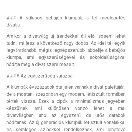
### A stílusos bebújós klumpák: a tél meglepetés
divatja
Amikor a divatvilág új trendekkel áll elő, sosem lehet
tudni, mi lesz a következő nagy dobás. Az idei tél egyik
legváratlanabb, mégis legnépszerűbb lábbelije a bebújós
klumpa, ami egyszerűségével és sokoldalúságával
hódítja meg a divat szerelmeseit.
#### Az egyszerűség varázsa
A klumpák évszázadok óta jelen vannak a divat palettáján,
de a mostani szezonban egy modern, letisztult formában
tértek vissza. Ezek a cipők a minimalizmus jegyében
készülnek, ami különösen vonzó lehet a mai
divatvilágban, ahol az egyszerű, de ütős darabok
hódítanak. Az új generációs klumpák letisztult vonalakkal
és semleges színekkel rendelkeznek, ami lehetővé