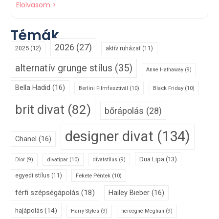
Elolvasom >
Témák
2026
(27)
2025
(12)
aktív ruházat
(11)
alternatív grunge stílus
(35)
Anne Hathaway
(9)
Bella Hadid
(16)
Berlini Filmfesztivál
(10)
Black Friday
(10)
brit divat
(82)
bőrápolás
(28)
designer divat
(134)
Chanel
(16)
Dua Lipa
(13)
divatipar
(10)
Dior
(9)
divatstílus
(9)
egyedi stílus
(11)
Fekete Péntek
(10)
férfi szépségápolás
(18)
Hailey Bieber
(16)
hajápolás
(14)
Harry Styles
(9)
hercegné Meghan
(9)