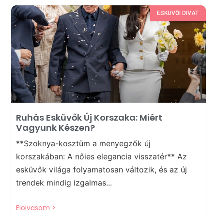
ESKÜVŐI DIVAT
Ruhás Esküvők Új Korszaka: Miért
Vagyunk Készen?
**Szoknya-kosztüm a menyegzők új
korszakában: A nőies elegancia visszatér** Az
esküvők világa folyamatosan változik, és az új
trendek mindig izgalmas...
Elolvasom >