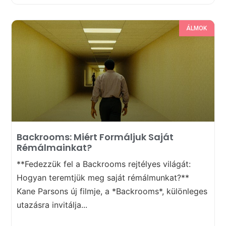
ÁLMOK
Backrooms: Miért Formáljuk Saját
Rémálmainkat?
**Fedezzük fel a Backrooms rejtélyes világát:
Hogyan teremtjük meg saját rémálmunkat?**
Kane Parsons új filmje, a *Backrooms*, különleges
utazásra invitálja...