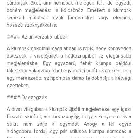
párosítjuk őket, ami nemcsak melegen tart, de egyedi,
bohém megjelenést is kölcsönöz. Emellett a klumpák
remekül mutatnak szűk farmerekkel vagy elegáns,
hosszú szoknyákkal is.
#### Az univerzális lábbeli
A klumpák sokoldalúsága abban is rejlik, hogy könnyedén
átvezetik a viselőjüket a hétköznapiból az elegánsabb
megjelenésbe. Egy egyszerű, fehér klumpa például
tökéletes választás lehet egy irodai outfit részeként, míg
egy merészebb, színpompás darab feldobhatja a hétvégi
szetteket.
#### Összegzés
A divat világában a klumpák újbóli megjelenése egy igazi
frissítő színfolt, ami bebizonyítja, hogy a kényelem és a
stílus nem zárja ki egymást. Ahogy a tél egyre
hidegebbre fordul, egy pár stílusos klumpa nemcsak a