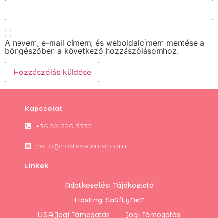
A nevem, e-mail címem, és weboldalcímem mentése a
böngészőben a következő hozzászólásomhoz.
Kapcsolat
+36 20-220-3332
hello@hostesscenter.com
Linkek
Adatkezelési Tájékoztató
Hosting: SaSfLyNeT
USA Jogi Támogatás
Jogi Támogatás