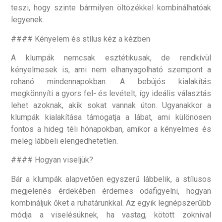
teszi, hogy szinte bármilyen öltözékkel kombinálhatóak
legyenek.
#### Kényelem és stílus kéz a kézben
A klumpák nemcsak esztétikusak, de rendkívül
kényelmesek is, ami nem elhanyagolható szempont a
rohanó mindennapokban. A bebújós kialakítás
megkönnyíti a gyors fel- és levételt, így ideális választás
lehet azoknak, akik sokat vannak úton. Ugyanakkor a
klumpák kialakítása támogatja a lábat, ami különösen
fontos a hideg téli hónapokban, amikor a kényelmes és
meleg lábbeli elengedhetetlen.
#### Hogyan viseljük?
Bár a klumpák alapvetően egyszerű lábbelik, a stílusos
megjelenés érdekében érdemes odafigyelni, hogyan
kombináljuk őket a ruhatárunkkal. Az egyik legnépszerűbb
módja a viselésüknek, ha vastag, kötött zoknival