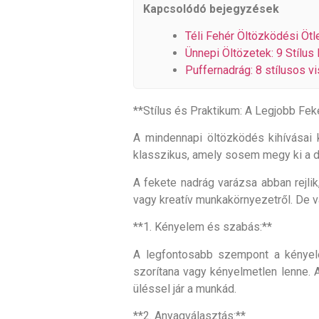
Kapcsolódó bejegyzések
Téli Fehér Öltözködési Ötle
Ünnepi Öltözetek: 9 Stílus
Puffernadrág: 8 stílusos vi
**Stílus és Praktikum: A Legjobb F
A mindennapi öltözködés kihívásai 
klasszikus, amely sosem megy ki a di
A fekete nadrág varázsa abban rejli
vagy kreatív munkakörnyezetről. De 
**1. Kényelem és szabás:**
A legfontosabb szempont a kényele
szorítana vagy kényelmetlen lenne. 
üléssel jár a munkád.
**2. Anyagválasztás:**