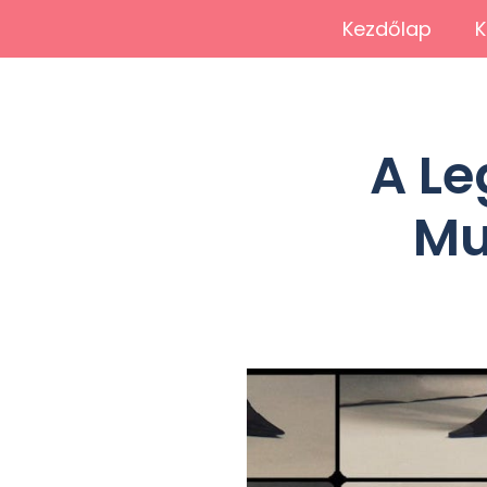
Kezdőlap
K
A Le
Mu