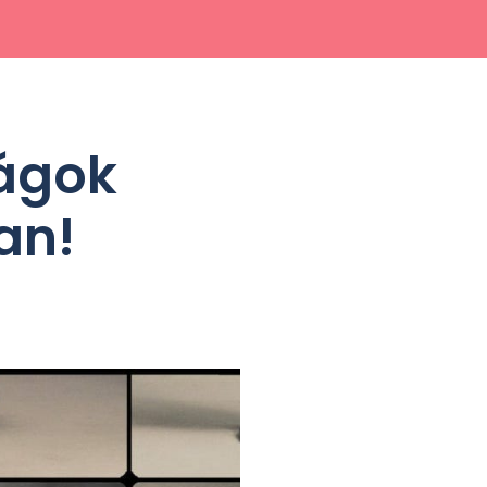
rágok
an!