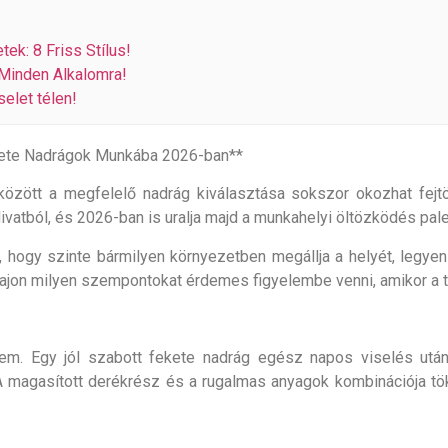
tek: 8 Friss Stílus!
 Minden Alkalomra!
selet télen!
ekete Nadrágok Munkába 2026-ban**
között a megfelelő nadrág kiválasztása sokszor okozhat fejt
vatból, és 2026-ban is uralja majd a munkahelyi öltözködés palet
k, hogy szinte bármilyen környezetben megállja a helyét, legye
vajon milyen szempontokat érdemes figyelembe venni, amikor a 
m. Egy jól szabott fekete nadrág egész napos viselés után
A magasított derékrész és a rugalmas anyagok kombinációja tök