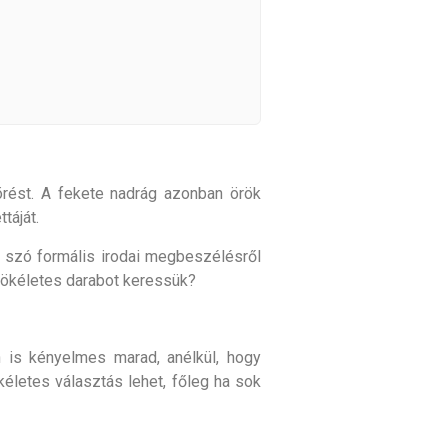
örést. A fekete nadrág azonban örök
táját.
n szó formális irodai megbeszélésről
tökéletes darabot keressük?
 is kényelmes marad, anélkül, hogy
életes választás lehet, főleg ha sok