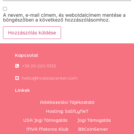
A nevem, e-mail címem, és weboldalcímem mentése a
böngészőben a következő hozzászólásomhoz.
Kapcsolat
+36 20-220-3332
hello@hostesscenter.com
Linkek
Adatkezelési Tájékoztató
Hosting: SaSfLyNeT
USA Jogi Támogatás
Jogi Támogatás
MVA Motoros Klub
BitCoinServer