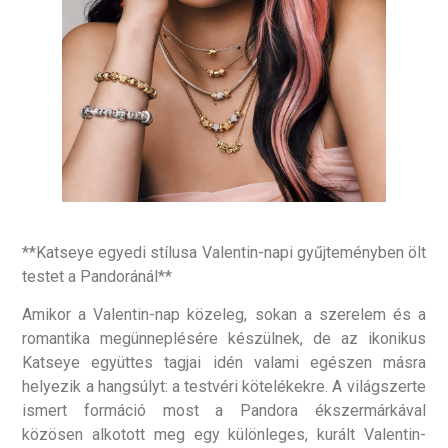
**Katseye egyedi stílusa Valentin-napi gyűjteményben ölt
testet a Pandoránál**
Amikor a Valentin-nap közeleg, sokan a szerelem és a
romantika megünneplésére készülnek, de az ikonikus
Katseye együttes tagjai idén valami egészen másra
helyezik a hangsúlyt: a testvéri kötelékekre. A világszerte
ismert formáció most a Pandora ékszermárkával
közösen alkotott meg egy különleges, kurált Valentin-