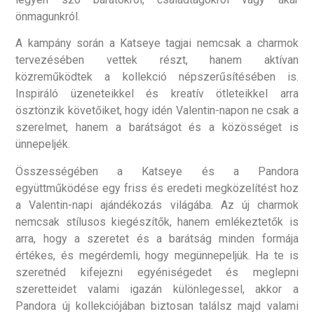
önmagunkról.
A kampány során a Katseye tagjai nemcsak a charmok
tervezésében vettek részt, hanem aktívan
közreműködtek a kollekció népszerűsítésében is.
Inspiráló üzeneteikkel és kreatív ötleteikkel arra
ösztönzik követőiket, hogy idén Valentin-napon ne csak a
szerelmet, hanem a barátságot és a közösséget is
ünnepeljék.
Összességében a Katseye és a Pandora
együttműködése egy friss és eredeti megközelítést hoz
a Valentin-napi ajándékozás világába. Az új charmok
nemcsak stílusos kiegészítők, hanem emlékeztetők is
arra, hogy a szeretet és a barátság minden formája
értékes, és megérdemli, hogy megünnepeljük. Ha te is
szeretnéd kifejezni egyéniségedet és meglepni
szeretteidet valami igazán különlegessel, akkor a
Pandora új kollekciójában biztosan találsz majd valami