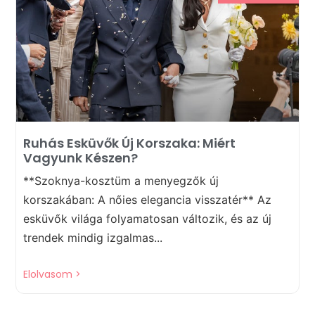
Ruhás Esküvők Új Korszaka: Miért
Vagyunk Készen?
**Szoknya-kosztüm a menyegzők új
korszakában: A nőies elegancia visszatér** Az
esküvők világa folyamatosan változik, és az új
trendek mindig izgalmas...
Elolvasom >