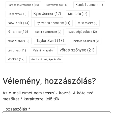
karácsonyi vásárlás
(10)
Kendall Jenner
(11)
kedvezmények
(9)
Kylie Jenner
(17)
Met Gala
(12)
kiegészítők
(9)
New York
(14)
nyilvános szerelem
(11)
párkapcsolat
(9)
Rihanna
(15)
szépségápolás
(12)
Sabrina Carpenter
(9)
Taylor Swift
(18)
tavaszi divat
(10)
Timothée Chalamet
(9)
vörös szőnyeg
(21)
téli divat
(11)
Valentin-nap
(9)
Wicked
(12)
érett szépségápolás
(9)
Vélemény, hozzászólás?
Az e-mail címet nem tesszük közzé.
A kötelező
mezőket
*
karakterrel jelöltük
Hozzászólás
*