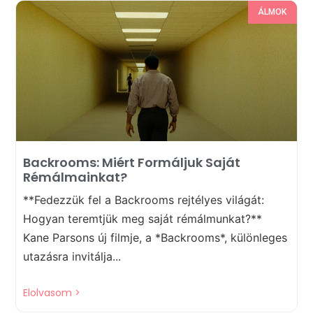
ÁLMOK
Backrooms: Miért Formáljuk Saját
Rémálmainkat?
**Fedezzük fel a Backrooms rejtélyes világát:
Hogyan teremtjük meg saját rémálmunkat?**
Kane Parsons új filmje, a *Backrooms*, különleges
utazásra invitálja...
Elolvasom >