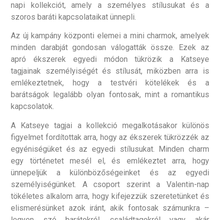
napi kollekciót, amely a személyes stílusukat és a
szoros baráti kapcsolataikat ünnepli.
Az új kampány központi elemei a mini charmok, amelyek
minden darabját gondosan válogatták össze. Ezek az
apró ékszerek egyedi módon tükrözik a Katseye
tagjainak személyiségét és stílusát, miközben arra is
emlékeztetnek, hogy a testvéri kötelékek és a
barátságok legalább olyan fontosak, mint a romantikus
kapcsolatok.
A Katseye tagjai a kollekció megalkotásakor különös
figyelmet fordítottak arra, hogy az ékszerek tükrözzék az
egyéniségüket és az egyedi stílusukat. Minden charm
egy történetet mesél el, és emlékeztet arra, hogy
ünnepeljük a különbözőségeinket és az egyedi
személyiségünket. A csoport szerint a Valentin-nap
tökéletes alkalom arra, hogy kifejezzük szeretetünket és
elismerésünket azok iránt, akik fontosak számunkra –
legyen szó barátokról, családtagokról vagy akár