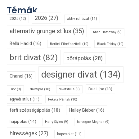
Témák
2026
(27)
2025
(12)
aktív ruházat
(11)
alternatív grunge stílus
(35)
Anne Hathaway
(9)
Bella Hadid
(16)
Berlini Filmfesztivál
(10)
Black Friday
(10)
brit divat
(82)
bőrápolás
(28)
designer divat
(134)
Chanel
(16)
Dua Lipa
(13)
divatipar
(10)
Dior
(9)
divatstílus
(9)
egyedi stílus
(11)
Fekete Péntek
(10)
férfi szépségápolás
(18)
Hailey Bieber
(16)
hajápolás
(14)
Harry Styles
(9)
hercegné Meghan
(9)
hírességek
(27)
kapcsolat
(11)