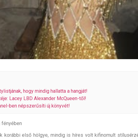
istjának, hogy mindig hallatta a hangját!
téje: Lacey LBD Alexander McQueen-től!
el-ben népszerűsíti új könyvét!
j fényében
korábbi első hölgye, mindig is híres volt kifinomult stílusér