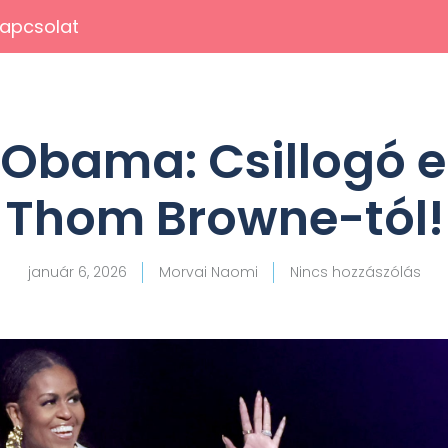
apcsolat
 Obama: Csillogó 
Thom Browne-tól!
január 6, 2026
Morvai Naomi
Nincs hozzászólás