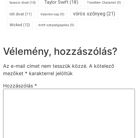
Taylor Swift
(18)
tavaszi divat
(10)
Timothée Chalamet
(9)
vörös szőnyeg
(21)
téli divat
(11)
Valentin-nap
(9)
Wicked
(12)
érett szépségápolás
(9)
Vélemény, hozzászólás?
Az e-mail címet nem tesszük közzé.
A kötelező
mezőket
*
karakterrel jelöltük
Hozzászólás
*