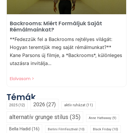
Backrooms: Miért Formáljuk Saját
Rémálmainkat?
**Fedezzük fel a Backrooms rejtélyes világát:
Hogyan teremtjük meg saját rémálmunkat?**
Kane Parsons új filmje, a *Backrooms*, különleges
utazásra invitálja...
Elolvasom >
Témák
2026
(27)
2025
(12)
aktív ruházat
(11)
alternatív grunge stílus
(35)
Anne Hathaway
(9)
Bella Hadid
(16)
Berlini Filmfesztivál
(10)
Black Friday
(10)