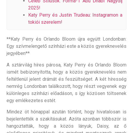
Celeb Stílusok: Forma-1 Abu Dhabi Nagydíj
2025!
Katy Perry és Justin Trudeau: Instagramon a
tokiói szerelem!
**Katy Perry és Orlando Bloom újra együtt Londonban:
Egy szívmelengető színházi este a közös gyereknevelés
jegyében**
A sztárvilág híres párosa, Katy Perry és Orlando Bloom
ismét bebizonyította, hogy a közös gyereknevelés nem
feltétlenül jelent drámát és feszültséget. A két híresség
nemrég Londonban találkozott, hogy részt vegyenek egy
különleges színházi előadáson, s így közösen töltsenek
egy emlékezetes estét.
Mindez öt hónappal azután történt, hogy hivatalosan is
bejelentették a szakításukat. Azóta azonban többször is
hangoztatták, hogy a közös lányuk, Daisy, az ő