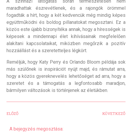
A színházi látogatás során természetesen nem
maradhattak észrevétlenek, és a rajongók örömmel
fogadták a hírt, hogy a két kedvencük még mindig képes
együttműködni és boldog pillanatokat megosztani. Ez a
közös este újabb bizonyítéka annak, hogy a hírességek is
képesek a mindennapi élet kihívásainak megfelelően
alakítani kapcsolataikat, miközben megőrzik a pozitív
hozzáállást és a szeretetteljes légkört.
Reméljük, hogy Katy Perry és Orlando Bloom példája sok
más szülőnek is inspirációt nyújt majd, és rámutat arra,
hogy a közös gyereknevelés lehetőséget ad arra, hogy a
szeretet és a támogatás a legfontosabb maradjon,
bármilyen változások is történjenek az életükben.
ELŐZŐ
KÖVETKEZŐ
A bejegyzés megosztása: