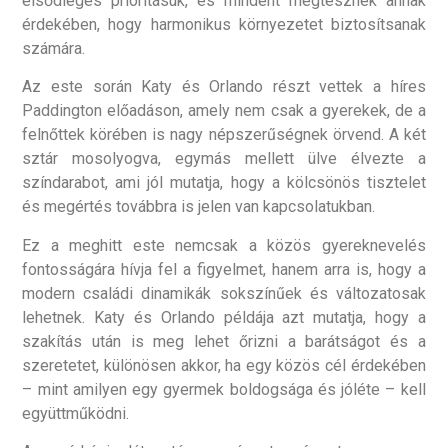
elsődleges prioritásuk, és mindent megtesznek annak
érdekében, hogy harmonikus környezetet biztosítsanak
számára.
Az este során Katy és Orlando részt vettek a híres
Paddington előadáson, amely nem csak a gyerekek, de a
felnőttek körében is nagy népszerűségnek örvend. A két
sztár mosolyogva, egymás mellett ülve élvezte a
színdarabot, ami jól mutatja, hogy a kölcsönös tisztelet
és megértés továbbra is jelen van kapcsolatukban.
Ez a meghitt este nemcsak a közös gyereknevelés
fontosságára hívja fel a figyelmet, hanem arra is, hogy a
modern családi dinamikák sokszínűek és változatosak
lehetnek. Katy és Orlando példája azt mutatja, hogy a
szakítás után is meg lehet őrizni a barátságot és a
szeretetet, különösen akkor, ha egy közös cél érdekében
– mint amilyen egy gyermek boldogsága és jóléte – kell
együttműködni.