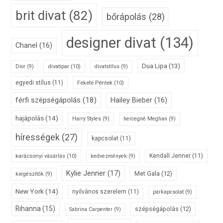
brit divat
(82)
bőrápolás
(28)
designer divat
(134)
Chanel
(16)
Dua Lipa
(13)
divatipar
(10)
Dior
(9)
divatstílus
(9)
egyedi stílus
(11)
Fekete Péntek
(10)
férfi szépségápolás
(18)
Hailey Bieber
(16)
hajápolás
(14)
Harry Styles
(9)
hercegné Meghan
(9)
hírességek
(27)
kapcsolat
(11)
karácsonyi vásárlás
(10)
Kendall Jenner
(11)
kedvezmények
(9)
Kylie Jenner
(17)
Met Gala
(12)
kiegészítők
(9)
New York
(14)
nyilvános szerelem
(11)
párkapcsolat
(9)
Rihanna
(15)
szépségápolás
(12)
Sabrina Carpenter
(9)