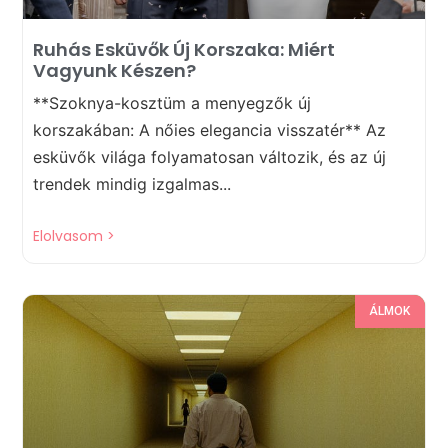
Ruhás Esküvők Új Korszaka: Miért
Vagyunk Készen?
**Szoknya-kosztüm a menyegzők új
korszakában: A nőies elegancia visszatér** Az
esküvők világa folyamatosan változik, és az új
trendek mindig izgalmas...
Elolvasom >
ÁLMOK