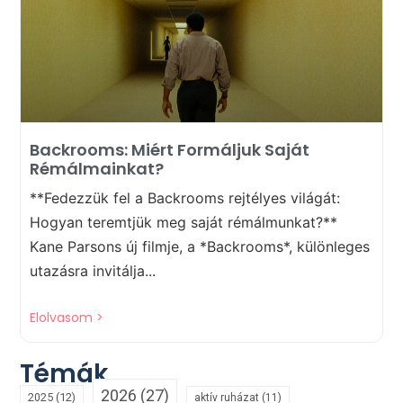
Backrooms: Miért Formáljuk Saját
Rémálmainkat?
**Fedezzük fel a Backrooms rejtélyes világát:
Hogyan teremtjük meg saját rémálmunkat?**
Kane Parsons új filmje, a *Backrooms*, különleges
utazásra invitálja...
Elolvasom >
Témák
2026
(27)
2025
(12)
aktív ruházat
(11)