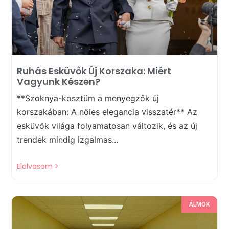
Ruhás Esküvők Új Korszaka: Miért
Vagyunk Készen?
**Szoknya-kosztüm a menyegzők új
korszakában: A nőies elegancia visszatér** Az
esküvők világa folyamatosan változik, és az új
trendek mindig izgalmas...
Elolvasom >
ÁLMOK