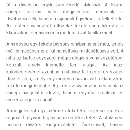
őt a divatvilág egyik kiemelkedő alakjának. A Skims
ünnepi partiján való megjelenése nemcsak a
divatszakértők, hanem a rajongók figyelmét is felkeltette.
Az estére választott öltözéke tökéletesen tükrözte a
klasszikus elegancia és a modern divat találkozását.
A híresség egy fekete bársony ruhában jelent meg, amely
már önmagában is a kifinomultság mintapéldánya volt. A
ruha sziluettje egyszerű, mégis elegáns vonalvezetéssel
készült, amely kiemelte Kim alakját. Az igazi
különlegességet azonban a ruhához tartozó piros szatén
díszlet adta, amely egy modern csavart vitt a klasszikus
fekete megjelenésbe. A piros színválasztás nemcsak az
ünnepi hangulatot idézte, hanem egyúttal izgalmat és
merészséget is sugallt.
A megjelenést egy szőrme stóla tette teljessé, amely a
régmúlt hollywoodi glamourra emlékeztetett. A stóla nem
csupán divatos kiegészítőként funkcionált, hanem