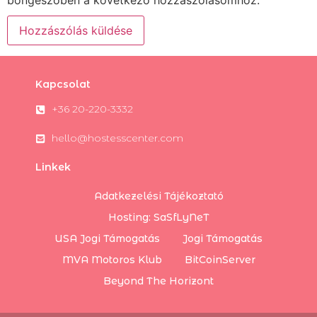
böngészőben a következő hozzászólásomhoz.
Kapcsolat
+36 20-220-3332
hello@hostesscenter.com
Linkek
Adatkezelési Tájékoztató
Hosting: SaSfLyNeT
USA Jogi Támogatás
Jogi Támogatás
MVA Motoros Klub
BitCoinServer
Beyond The Horizont