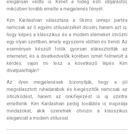
elegánsan védte is Kimet a hideg esti időjárástól,
miközben tovább emelte a megjelenés fényét.
Kim Kardashian választása a Skims ünnepi partira
nemcsak az ő egyéni stílusérzékét dicséri, hanem azt is,
hogy képes a klasszikus és a modern elemeket ötvözni
egy olyan szettben, amely egyszerre időtlen és trendi. Az
eseményen készült fotók gyorsan elárasztották az
internetet, és a divatkedvelők körében ismét felmerült a
kérdés: vajon mi lesz a következő lépés Kim
divatpalettáján?
Az ilyen megjelenések bizonyítják, hogy a jól
megválasztott ruhadarabok és kiegészítők nemcsak az
öltözködést, hanem az önkifejezést is új szintre
emelhetik. Kim Kardashian pedig továbbra is inspirálja
mindazokat, akik szeretnék ötvözni a klasszikus
eleganciát a modern stílussal.