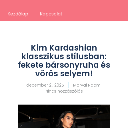
Kezdőlap
Kapcsolat
Kim Kardashian
klasszikus stílusban:
fekete bársonyruha és
vörös selyem!
december 21, 2025
Morvai Naomi
Nincs hozzászólás