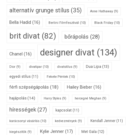
alternatív grunge stílus
(35)
Anne Hathaway
(9)
Bella Hadid
(16)
Berlini Filmfesztivál
(10)
Black Friday
(10)
brit divat
(82)
bőrápolás
(28)
designer divat
(134)
Chanel
(16)
Dua Lipa
(13)
divatipar
(10)
Dior
(9)
divatstílus
(9)
egyedi stílus
(11)
Fekete Péntek
(10)
férfi szépségápolás
(18)
Hailey Bieber
(16)
hajápolás
(14)
Harry Styles
(9)
hercegné Meghan
(9)
hírességek
(27)
kapcsolat
(11)
karácsonyi vásárlás
(10)
Kendall Jenner
(11)
kedvezmények
(9)
Kylie Jenner
(17)
Met Gala
(12)
kiegészítők
(9)