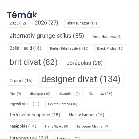
Témák
2026
(27)
2025
(12)
aktív ruházat
(11)
alternatív grunge stílus
(35)
Anne Hathaway
(9)
Bella Hadid
(16)
Berlini Filmfesztivál
(10)
Black Friday
(10)
brit divat
(82)
bőrápolás
(28)
designer divat
(134)
Chanel
(16)
Dua Lipa
(13)
divatipar
(10)
Dior
(9)
divatstílus
(9)
egyedi stílus
(11)
Fekete Péntek
(10)
férfi szépségápolás
(18)
Hailey Bieber
(16)
hajápolás
(14)
Harry Styles
(9)
hercegné Meghan
(9)
hírességek
(27)
kapcsolat
(11)