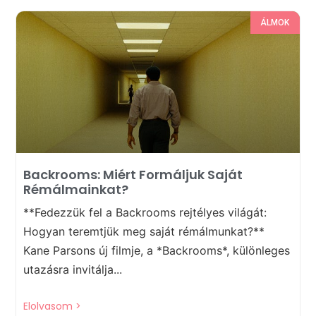
ÁLMOK
Backrooms: Miért Formáljuk Saját
Rémálmainkat?
**Fedezzük fel a Backrooms rejtélyes világát:
Hogyan teremtjük meg saját rémálmunkat?**
Kane Parsons új filmje, a *Backrooms*, különleges
utazásra invitálja...
Elolvasom >