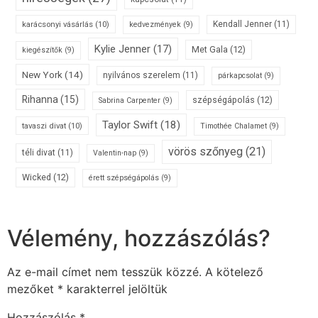
karácsonyi vásárlás
(10)
Kendall Jenner
(11)
kedvezmények
(9)
Kylie Jenner
(17)
Met Gala
(12)
kiegészítők
(9)
New York
(14)
nyilvános szerelem
(11)
párkapcsolat
(9)
Rihanna
(15)
szépségápolás
(12)
Sabrina Carpenter
(9)
Taylor Swift
(18)
tavaszi divat
(10)
Timothée Chalamet
(9)
vörös szőnyeg
(21)
téli divat
(11)
Valentin-nap
(9)
Wicked
(12)
érett szépségápolás
(9)
Vélemény, hozzászólás?
Az e-mail címet nem tesszük közzé.
A kötelező
mezőket
*
karakterrel jelöltük
Hozzászólás
*