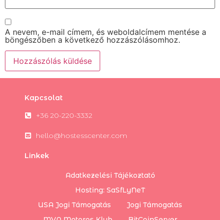
A nevem, e-mail címem, és weboldalcímem mentése a
böngészőben a következő hozzászólásomhoz.
Kapcsolat
+36 20-220-3332
hello@hostesscenter.com
Linkek
Adatkezelési Tájékoztató
Hosting: SaSfLyNeT
USA Jogi Támogatás
Jogi Támogatás
MVA Motoros Klub
BitCoinServer