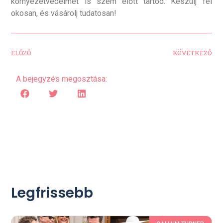
környezetvédelmet is szem előtt tartod. Készülj fel
okosan, és vásárolj tudatosan!
ELŐZŐ
KÖVETKEZŐ
A bejegyzés megosztása:
Legfrissebb