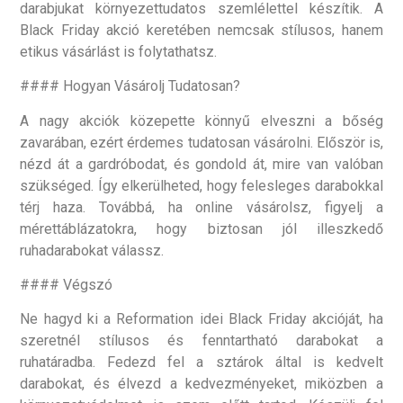
darabjukat környezettudatos szemlélettel készítik. A
Black Friday akció keretében nemcsak stílusos, hanem
etikus vásárlást is folytathatsz.
#### Hogyan Vásárolj Tudatosan?
A nagy akciók közepette könnyű elveszni a bőség
zavarában, ezért érdemes tudatosan vásárolni. Először is,
nézd át a gardróbodat, és gondold át, mire van valóban
szükséged. Így elkerülheted, hogy felesleges darabokkal
térj haza. Továbbá, ha online vásárolsz, figyelj a
mérettáblázatokra, hogy biztosan jól illeszkedő
ruhadarabokat válassz.
#### Végszó
Ne hagyd ki a Reformation idei Black Friday akcióját, ha
szeretnél stílusos és fenntartható darabokat a
ruhatáradba. Fedezd fel a sztárok által is kedvelt
darabokat, és élvezd a kedvezményeket, miközben a