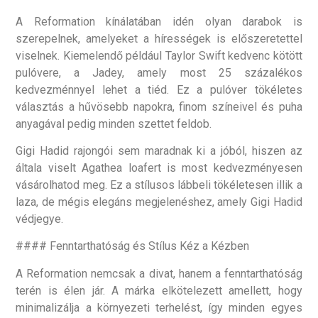
A Reformation kínálatában idén olyan darabok is
szerepelnek, amelyeket a hírességek is előszeretettel
viselnek. Kiemelendő például Taylor Swift kedvenc kötött
pulóvere, a Jadey, amely most 25 százalékos
kedvezménnyel lehet a tiéd. Ez a pulóver tökéletes
választás a hűvösebb napokra, finom színeivel és puha
anyagával pedig minden szettet feldob.
Gigi Hadid rajongói sem maradnak ki a jóból, hiszen az
általa viselt Agathea loafert is most kedvezményesen
vásárolhatod meg. Ez a stílusos lábbeli tökéletesen illik a
laza, de mégis elegáns megjelenéshez, amely Gigi Hadid
védjegye.
#### Fenntarthatóság és Stílus Kéz a Kézben
A Reformation nemcsak a divat, hanem a fenntarthatóság
terén is élen jár. A márka elkötelezett amellett, hogy
minimalizálja a környezeti terhelést, így minden egyes