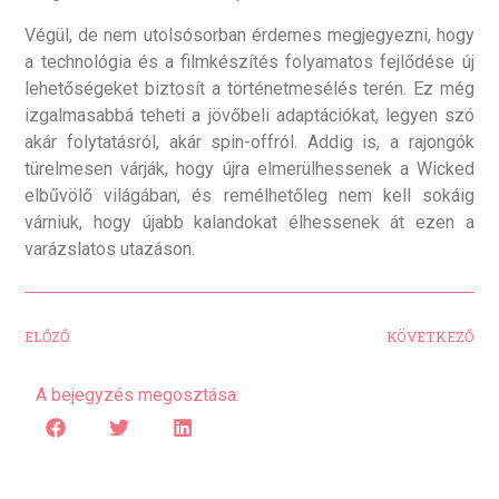
Végül, de nem utolsósorban érdemes megjegyezni, hogy
a technológia és a filmkészítés folyamatos fejlődése új
lehetőségeket biztosít a történetmesélés terén. Ez még
izgalmasabbá teheti a jövőbeli adaptációkat, legyen szó
akár folytatásról, akár spin-offról. Addig is, a rajongók
türelmesen várják, hogy újra elmerülhessenek a Wicked
elbűvölő világában, és remélhetőleg nem kell sokáig
várniuk, hogy újabb kalandokat élhessenek át ezen a
varázslatos utazáson.
ELŐZŐ
KÖVETKEZŐ
A bejegyzés megosztása: