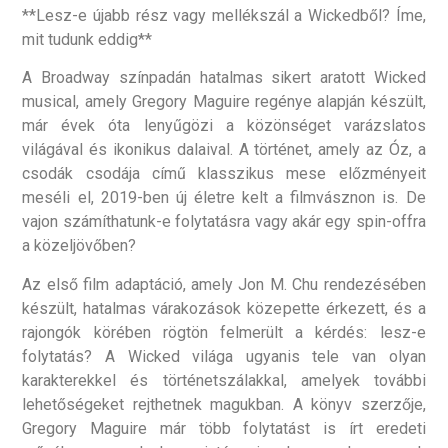
**Lesz-e újabb rész vagy mellékszál a Wickedből? Íme,
mit tudunk eddig**
A Broadway színpadán hatalmas sikert aratott Wicked
musical, amely Gregory Maguire regénye alapján készült,
már évek óta lenyűgözi a közönséget varázslatos
világával és ikonikus dalaival. A történet, amely az Óz, a
csodák csodája című klasszikus mese előzményeit
meséli el, 2019-ben új életre kelt a filmvásznon is. De
vajon számíthatunk-e folytatásra vagy akár egy spin-offra
a közeljövőben?
Az első film adaptáció, amely Jon M. Chu rendezésében
készült, hatalmas várakozások közepette érkezett, és a
rajongók körében rögtön felmerült a kérdés: lesz-e
folytatás? A Wicked világa ugyanis tele van olyan
karakterekkel és történetszálakkal, amelyek további
lehetőségeket rejthetnek magukban. A könyv szerzője,
Gregory Maguire már több folytatást is írt eredeti