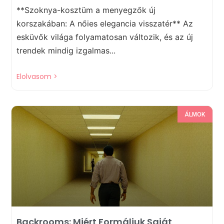
**Szoknya-kosztüm a menyegzők új
korszakában: A nőies elegancia visszatér** Az
esküvők világa folyamatosan változik, és az új
trendek mindig izgalmas...
Elolvasom >
ÁLMOK
Backrooms: Miért Formáljuk Saját