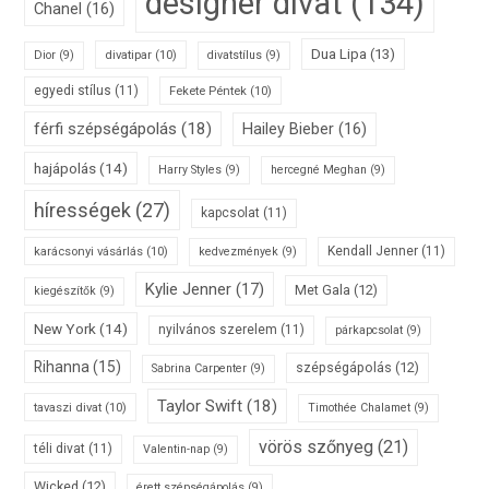
designer divat
(134)
Chanel
(16)
Dua Lipa
(13)
divatipar
(10)
Dior
(9)
divatstílus
(9)
egyedi stílus
(11)
Fekete Péntek
(10)
férfi szépségápolás
(18)
Hailey Bieber
(16)
hajápolás
(14)
Harry Styles
(9)
hercegné Meghan
(9)
hírességek
(27)
kapcsolat
(11)
karácsonyi vásárlás
(10)
Kendall Jenner
(11)
kedvezmények
(9)
Kylie Jenner
(17)
Met Gala
(12)
kiegészítők
(9)
New York
(14)
nyilvános szerelem
(11)
párkapcsolat
(9)
Rihanna
(15)
szépségápolás
(12)
Sabrina Carpenter
(9)
Taylor Swift
(18)
tavaszi divat
(10)
Timothée Chalamet
(9)
vörös szőnyeg
(21)
téli divat
(11)
Valentin-nap
(9)
Wicked
(12)
érett szépségápolás
(9)