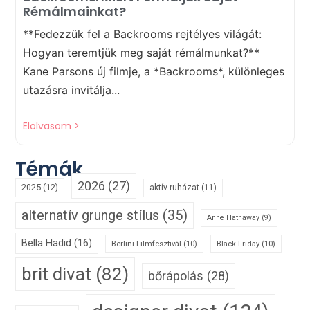
Rémálmainkat?
**Fedezzük fel a Backrooms rejtélyes világát:
Hogyan teremtjük meg saját rémálmunkat?**
Kane Parsons új filmje, a *Backrooms*, különleges
utazásra invitálja...
Elolvasom >
Témák
2026
(27)
2025
(12)
aktív ruházat
(11)
alternatív grunge stílus
(35)
Anne Hathaway
(9)
Bella Hadid
(16)
Berlini Filmfesztivál
(10)
Black Friday
(10)
brit divat
(82)
bőrápolás
(28)