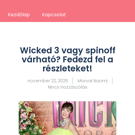
Kezdőlap
Kapcsolat
Wicked 3 vagy spinoff
várható? Fedezd fel a
részleteket!
november 22, 2025
Morvai Naomi
Nincs hozzászólás