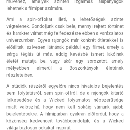
művéhez, amelyek szintén izgalmas alapanyagok
lehetnek a filmipar számára.
Ami a spin-offokat illeti, a lehetőségek szinte
végtelenek. Gondoljunk csak bele, mennyi rejtett történet
és karakter várhat még felfedezésre ebben a varázslatos
univerzumban. Egyes rajongók már konkrét ötletekkel is
előálltak: szívesen látnának például egy filmet, amely a
sárga téglás út más, eddig kevésbé ismert lakóinak
életét mutatja be, vagy akár egy sorozatot, amely
mélyebben elmerül a Boszorkányok életének
részleteiben.
A stúdiók részéről egyelőre nincs hivatalos bejelentés
sem folytatásról, sem spin-offról, de a rajongók kitartó
lelkesedése és a Wicked folyamatos népszerűsége
miatt valószínű, hogy nem kell sokáig várnunk újabb
bejelentésekre. A filmiparban gyakran előfordul, hogy a
közönség kedvenceit továbbgondolják, és a Wicked
világa biztosan sokakat inspirál.