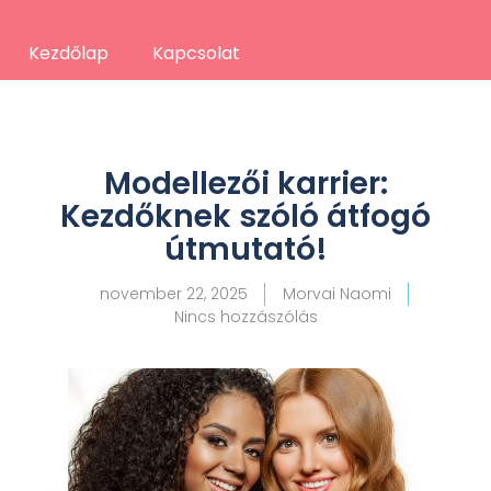
Kezdőlap
Kapcsolat
Modellezői karrier:
Kezdőknek szóló átfogó
útmutató!
november 22, 2025
Morvai Naomi
Nincs hozzászólás