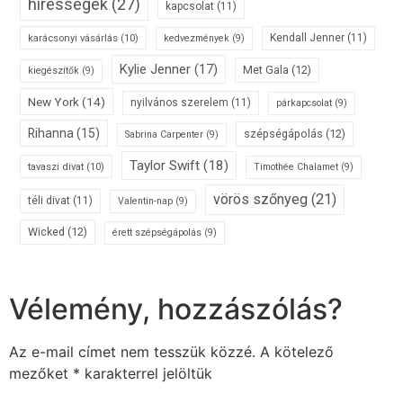
hírességek
(27)
kapcsolat
(11)
karácsonyi vásárlás
(10)
Kendall Jenner
(11)
kedvezmények
(9)
Kylie Jenner
(17)
Met Gala
(12)
kiegészítők
(9)
New York
(14)
nyilvános szerelem
(11)
párkapcsolat
(9)
Rihanna
(15)
szépségápolás
(12)
Sabrina Carpenter
(9)
Taylor Swift
(18)
tavaszi divat
(10)
Timothée Chalamet
(9)
vörös szőnyeg
(21)
téli divat
(11)
Valentin-nap
(9)
Wicked
(12)
érett szépségápolás
(9)
Vélemény, hozzászólás?
Az e-mail címet nem tesszük közzé.
A kötelező
mezőket
*
karakterrel jelöltük