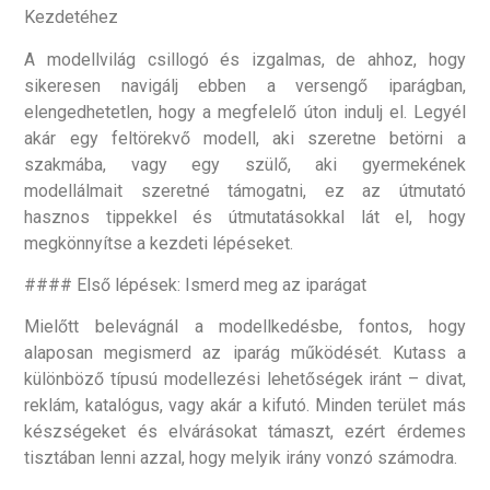
Kezdetéhez
A modellvilág csillogó és izgalmas, de ahhoz, hogy
sikeresen navigálj ebben a versengő iparágban,
elengedhetetlen, hogy a megfelelő úton indulj el. Legyél
akár egy feltörekvő modell, aki szeretne betörni a
szakmába, vagy egy szülő, aki gyermekének
modellálmait szeretné támogatni, ez az útmutató
hasznos tippekkel és útmutatásokkal lát el, hogy
megkönnyítse a kezdeti lépéseket.
#### Első lépések: Ismerd meg az iparágat
Mielőtt belevágnál a modellkedésbe, fontos, hogy
alaposan megismerd az iparág működését. Kutass a
különböző típusú modellezési lehetőségek iránt – divat,
reklám, katalógus, vagy akár a kifutó. Minden terület más
készségeket és elvárásokat támaszt, ezért érdemes
tisztában lenni azzal, hogy melyik irány vonzó számodra.