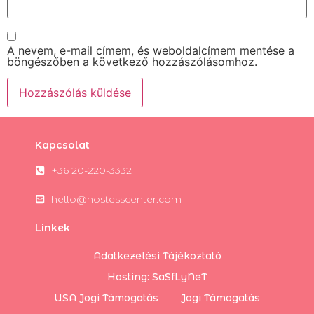
A nevem, e-mail címem, és weboldalcímem mentése a
böngészőben a következő hozzászólásomhoz.
Kapcsolat
+36 20-220-3332
hello@hostesscenter.com
Linkek
Adatkezelési Tájékoztató
Hosting: SaSfLyNeT
USA Jogi Támogatás
Jogi Támogatás