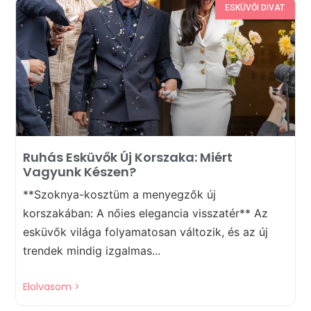
ESKÜVŐI DIVAT
Ruhás Esküvők Új Korszaka: Miért
Vagyunk Készen?
**Szoknya-kosztüm a menyegzők új
korszakában: A nőies elegancia visszatér** Az
esküvők világa folyamatosan változik, és az új
trendek mindig izgalmas...
Elolvasom >