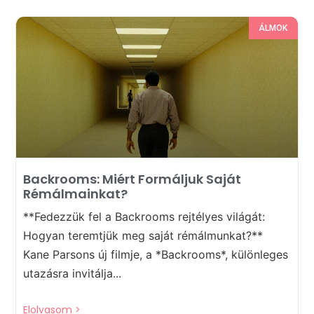
ÁLMOK
Backrooms: Miért Formáljuk Saját
Rémálmainkat?
**Fedezzük fel a Backrooms rejtélyes világát:
Hogyan teremtjük meg saját rémálmunkat?**
Kane Parsons új filmje, a *Backrooms*, különleges
utazásra invitálja...
Elolvasom >