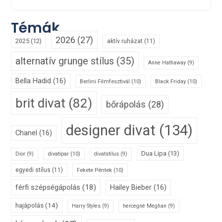
Témák
2026
(27)
2025
(12)
aktív ruházat
(11)
alternatív grunge stílus
(35)
Anne Hathaway
(9)
Bella Hadid
(16)
Berlini Filmfesztivál
(10)
Black Friday
(10)
brit divat
(82)
bőrápolás
(28)
designer divat
(134)
Chanel
(16)
Dua Lipa
(13)
divatipar
(10)
Dior
(9)
divatstílus
(9)
egyedi stílus
(11)
Fekete Péntek
(10)
férfi szépségápolás
(18)
Hailey Bieber
(16)
hajápolás
(14)
Harry Styles
(9)
hercegné Meghan
(9)