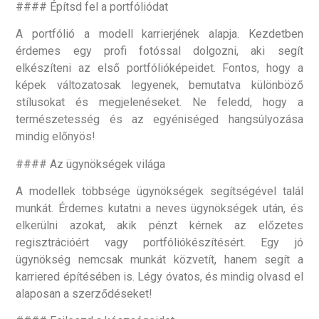
#### Építsd fel a portfóliódat
A portfólió a modell karrierjének alapja. Kezdetben
érdemes egy profi fotóssal dolgozni, aki segít
elkészíteni az első portfólióképeidet. Fontos, hogy a
képek változatosak legyenek, bemutatva különböző
stílusokat és megjelenéseket. Ne feledd, hogy a
természetesség és az egyéniséged hangsúlyozása
mindig előnyös!
#### Az ügynökségek világa
A modellek többsége ügynökségek segítségével talál
munkát. Érdemes kutatni a neves ügynökségek után, és
elkerülni azokat, akik pénzt kérnek az előzetes
regisztrációért vagy portfóliókészítésért. Egy jó
ügynökség nemcsak munkát közvetít, hanem segít a
karriered építésében is. Légy óvatos, és mindig olvasd el
alaposan a szerződéseket!