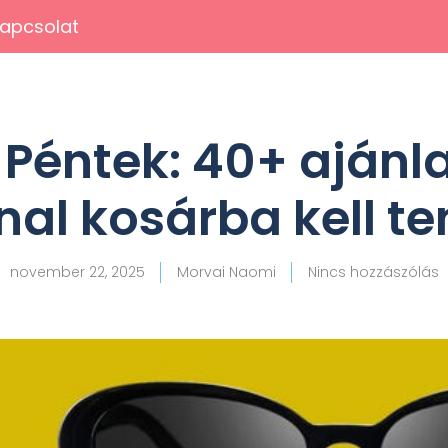
apcsolat
 Péntek: 40+ ajánla
al kosárba kell t
november 22, 2025
Morvai Naomi
Nincs hozzászólás