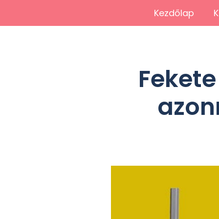
Kezdőlap
K
Fekete
azonn