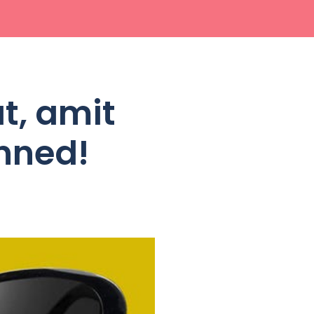
t, amit
enned!