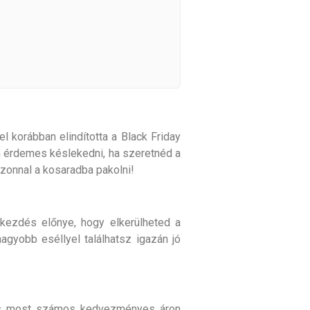
l korábban elindította a Black Friday
em érdemes késlekedni, ha szeretnéd a
azonnal a kosaradba pakolni!
 kezdés előnye, hogy elkerülheted a
gyobb eséllyel találhatsz igazán jó
, és most számos kedvezményes áron