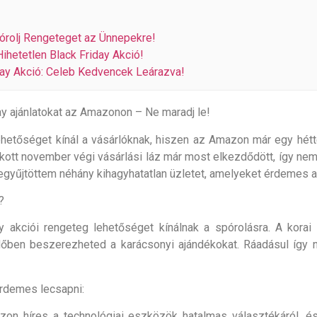
pórolj Rengeteget az Ünnepekre!
ihetetlen Black Friday Akció!
iday Akció: Celeb Kedvencek Leárazva!
y ajánlatokat az Amazonon – Ne maradj le!
hetőséget kínál a vásárlóknak, hiszen az Amazon már egy hétte
zokott november végi vásárlási láz már most elkezdődött, így n
zegyűjtöttem néhány kihagyhatatlan üzletet, amelyeket érdemes 
?
 akciói rengeteg lehetőséget kínálnak a spórolásra. A korai
őben beszerezheted a karácsonyi ajándékokat. Ráadásul így na
rdemes lecsapni:
mazon híres a technológiai eszközök hatalmas választékáról