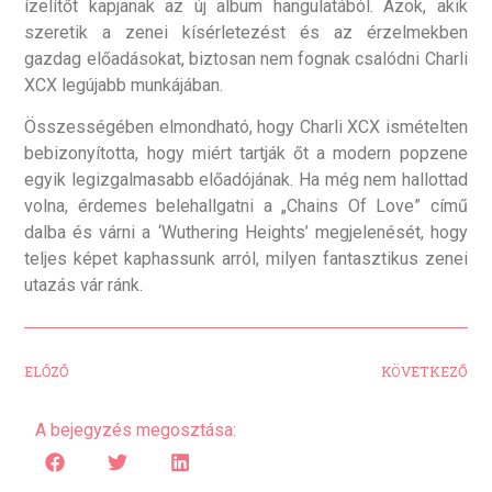
ízelítőt kapjanak az új album hangulatából. Azok, akik
szeretik a zenei kísérletezést és az érzelmekben
gazdag előadásokat, biztosan nem fognak csalódni Charli
XCX legújabb munkájában.
Összességében elmondható, hogy Charli XCX ismételten
bebizonyította, hogy miért tartják őt a modern popzene
egyik legizgalmasabb előadójának. Ha még nem hallottad
volna, érdemes belehallgatni a „Chains Of Love” című
dalba és várni a ‘Wuthering Heights’ megjelenését, hogy
teljes képet kaphassunk arról, milyen fantasztikus zenei
utazás vár ránk.
ELŐZŐ
KÖVETKEZŐ
A bejegyzés megosztása: