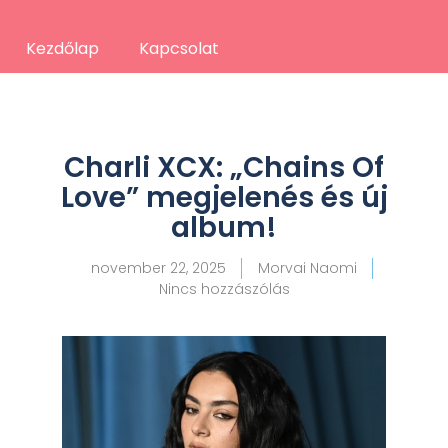
Kezdőlap
Kapcsolat
Charli XCX: „Chains Of
Love” megjelenés és új
album!
november 22, 2025
Morvai Naomi
Nincs hozzászólás