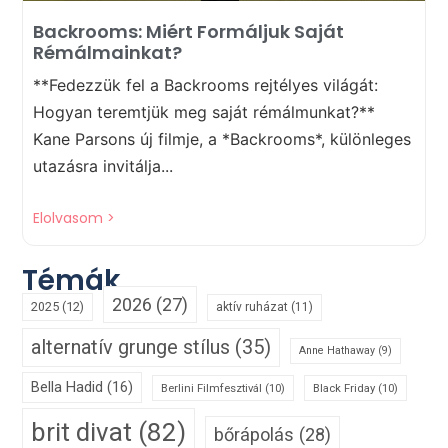
Backrooms: Miért Formáljuk Saját
Rémálmainkat?
**Fedezzük fel a Backrooms rejtélyes világát:
Hogyan teremtjük meg saját rémálmunkat?**
Kane Parsons új filmje, a *Backrooms*, különleges
utazásra invitálja...
Elolvasom >
Témák
2026
(27)
2025
(12)
aktív ruházat
(11)
alternatív grunge stílus
(35)
Anne Hathaway
(9)
Bella Hadid
(16)
Berlini Filmfesztivál
(10)
Black Friday
(10)
brit divat
(82)
bőrápolás
(28)