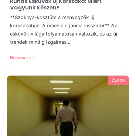
Ruhás Esküvők Új Korszaka: Miért
Vagyunk Készen?
**Szoknya-kosztüm a menyegzők új
korszakában: A nőies elegancia visszatér** Az
esküvők világa folyamatosan változik, és az új
trendek mindig izgalmas...
Elolvasom >
ÁLMOK