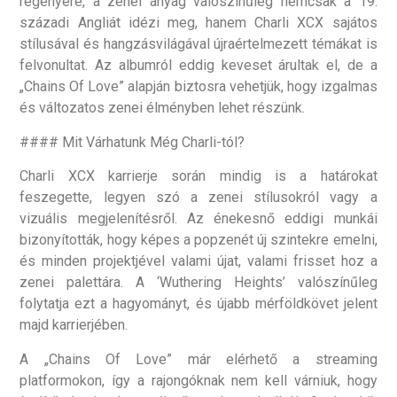
regényére, a zenei anyag valószínűleg nemcsak a 19.
századi Angliát idézi meg, hanem Charli XCX sajátos
stílusával és hangzásvilágával újraértelmezett témákat is
felvonultat. Az albumról eddig keveset árultak el, de a
„Chains Of Love” alapján biztosra vehetjük, hogy izgalmas
és változatos zenei élményben lehet részünk.
#### Mit Várhatunk Még Charli-tól?
Charli XCX karrierje során mindig is a határokat
feszegette, legyen szó a zenei stílusokról vagy a
vizuális megjelenítésről. Az énekesnő eddigi munkái
bizonyították, hogy képes a popzenét új szintekre emelni,
és minden projektjével valami újat, valami frisset hoz a
zenei palettára. A ‘Wuthering Heights’ valószínűleg
folytatja ezt a hagyományt, és újabb mérföldkövet jelent
majd karrierjében.
A „Chains Of Love” már elérhető a streaming
platformokon, így a rajongóknak nem kell várniuk, hogy