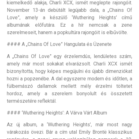
kiemelkedő alakja, Charli XCX, ismét meglepte rajongóit.
November 13-án debütált legújabb dala, a „Chains Of
Love”, amely a készülő ‘Wuthering Heights’ című
albumának előfutára. Ez a hír nemcsak a zene
szerelmeseit, hanem a popkultúra rajongóit is elbűvölte.
#### A „Chains Of Love” Hangulata és Üzenete
A „Chains Of Love” egy érzelemdús, lendületes szám,
amely már most sokakat elvarázsolt. Charli XCX ismét
bizonyította, hogy képes megújulni és újabb dimenziókat
hozni a popzenébe. A dal egyszerre modern és időtlen, a
fülbemászó dallamok mellett mély érzelmi töltetet
hordoz, amely a szerelem bonyolult és összetett
természetére reflektál.
#### ‘Wuthering Heights’: A Várva Várt Album
Az új album, a ‘Wuthering Heights’, már most nagy
várakozás övezi. Bár a cím utal Emily Brontë klasszikus