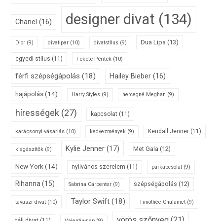
designer divat
(134)
Chanel
(16)
Dua Lipa
(13)
divatipar
(10)
Dior
(9)
divatstílus
(9)
egyedi stílus
(11)
Fekete Péntek
(10)
férfi szépségápolás
(18)
Hailey Bieber
(16)
hajápolás
(14)
Harry Styles
(9)
hercegné Meghan
(9)
hírességek
(27)
kapcsolat
(11)
karácsonyi vásárlás
(10)
Kendall Jenner
(11)
kedvezmények
(9)
Kylie Jenner
(17)
Met Gala
(12)
kiegészítők
(9)
New York
(14)
nyilvános szerelem
(11)
párkapcsolat
(9)
Rihanna
(15)
szépségápolás
(12)
Sabrina Carpenter
(9)
Taylor Swift
(18)
tavaszi divat
(10)
Timothée Chalamet
(9)
vörös szőnyeg
(21)
téli divat
(11)
Valentin-nap
(9)