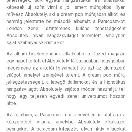
tehetségek, akik egyedi hangzásukkal és stílusukkal
képesek új színt vinni a jól ismert műfajokba. Ilyen
művész Absolutely, aki a dream pop műfajában alkot, és
nemrég jelentette be második albumát, a Paracosm-ot.
London zenei színterének különc tehetségeként
Absolutely olyan hangzásvilágot teremtett, amelyben
saját szabályai szerint alkot.
Az album bejelentésének alkalmából a Dazed magazin
egy napot töltött el Absolutely társaságában, hogy jobban
megismerje az alkotói folyamatot és azt az álomszerű
világot, amelyet zenéjével teremt. A dream pop műfaj
jellegzetességeit, a lebegő dallamokat és a hipnotikus
hangzásvilágot Absolutely sajátos módon használja fel,
hogy egy teljesen egyedi zenei univerzumot hozzon
létre.
Az új album, a Paracosm, már a nevében is utal arra a
képzeletbeli világra, amelybe Absolutely elkalauzol
bennünket. A paracosm kifejezés olyan fiktív világokat