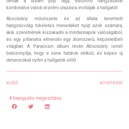
témák a dream pop lágy, elbűvölő hangzásával
kombinálva valódi érzelmi utazásra invitálják a hallgatót.
Absolutely művészete és az általa teremtett
hangzásvilág tökéletes menedéket nyújt azok számára,
akik szeretnének kiszakadni a mindennapok valóságából,
és egy pillanatra elmerülni egy álomszerű, képzeletbeli
világban. A Paracosm album révén Absolutely ismét
bebizonyítja, hogy a zene határok nélküli, és képes új
dimenziókat nyitni a hallgatók előtt.
ELŐZŐ
KÖVETKEZŐ
A bejegyzés megosztása: