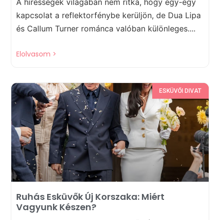
A hírességek világában nem ritka, hogy egy-egy
kapcsolat a reflektorfénybe kerüljön, de Dua Lipa
és Callum Turner románca valóban különleges....
Elolvasom >
ESKÜVŐI DIVAT
Ruhás Esküvők Új Korszaka: Miért
Vagyunk Készen?