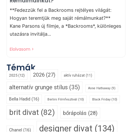
Rémálmainkat?
**Fedezzük fel a Backrooms rejtélyes világát:
Hogyan teremtjük meg saját rémálmunkat?**
Kane Parsons új filmje, a *Backrooms*, különleges
utazásra invitálja...
Elolvasom >
Témák
2026
(27)
2025
(12)
aktív ruházat
(11)
alternatív grunge stílus
(35)
Anne Hathaway
(9)
Bella Hadid
(16)
Berlini Filmfesztivál
(10)
Black Friday
(10)
brit divat
(82)
bőrápolás
(28)
designer divat
(134)
Chanel
(16)