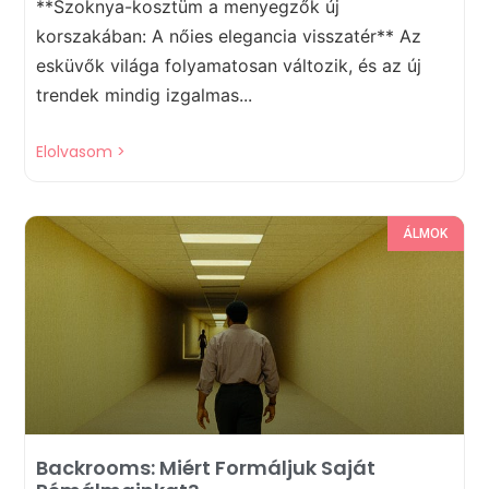
**Szoknya-kosztüm a menyegzők új
korszakában: A nőies elegancia visszatér** Az
esküvők világa folyamatosan változik, és az új
trendek mindig izgalmas...
Elolvasom >
ÁLMOK
Backrooms: Miért Formáljuk Saját