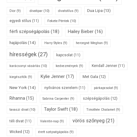
Dua Lipa
(13)
divatipar
(10)
Dior
(9)
divatstílus
(9)
egyedi stílus
(11)
Fekete Péntek
(10)
férfi szépségápolás
(18)
Hailey Bieber
(16)
hajápolás
(14)
Harry Styles
(9)
hercegné Meghan
(9)
hírességek
(27)
kapcsolat
(11)
karácsonyi vásárlás
(10)
Kendall Jenner
(11)
kedvezmények
(9)
Kylie Jenner
(17)
Met Gala
(12)
kiegészítők
(9)
New York
(14)
nyilvános szerelem
(11)
párkapcsolat
(9)
Rihanna
(15)
szépségápolás
(12)
Sabrina Carpenter
(9)
Taylor Swift
(18)
tavaszi divat
(10)
Timothée Chalamet
(9)
vörös szőnyeg
(21)
téli divat
(11)
Valentin-nap
(9)
Wicked
(12)
érett szépségápolás
(9)