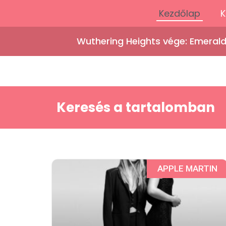
Kezdőlap
K
Wuthering Heights vége: Emeral
Keresés a tartalomban
APPLE MARTIN