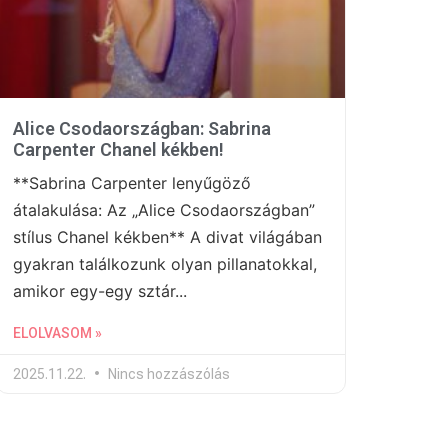
Alice Csodaországban: Sabrina
Carpenter Chanel kékben!
**Sabrina Carpenter lenyűgöző
átalakulása: Az „Alice Csodaországban”
stílus Chanel kékben** A divat világában
gyakran találkozunk olyan pillanatokkal,
amikor egy-egy sztár...
ELOLVASOM »
2025.11.22.
Nincs hozzászólás