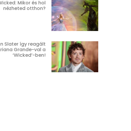
Wicked: Mikor és hol
nézheted otthon?
n Slater így reagált
riana Grande-val a
‘Wicked’-ben!