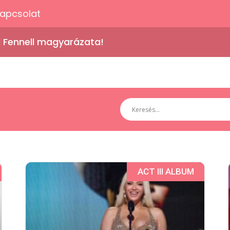
apcsolat
d Fennell magyarázata!
ACT III ALBUM