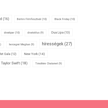
id
(16)
Berlini Filmfesztivál
(10)
Black Friday
(10)
Dua Lipa
(13)
divatipar
(10)
divatstílus
(9)
hírességek
(27)
)
hercegné Meghan
(9)
New York
(14)
et Gala
(12)
Taylor Swift
(18)
Timothée Chalamet
(9)