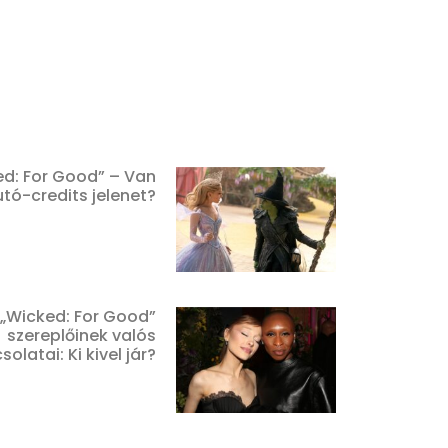
ed: For Good” – Van
utó-credits jelenet?
„Wicked: For Good”
szereplőinek valós
olatai: Ki kivel jár?