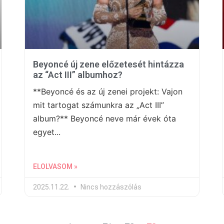
Beyoncé új zene előzetesét hintázza
az “Act III” albumhoz?
**Beyoncé és az új zenei projekt: Vajon
mit tartogat számunkra az „Act III”
album?** Beyoncé neve már évek óta
egyet...
ELOLVASOM »
2025.11.22.
Nincs hozzászólás