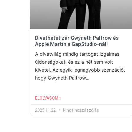
Divathetet zár Gwyneth Paltrow és
Apple Martin a GapStudio-nál!
A divatvilág mindig tartogat izgalmas
újdonságokat, és ez a hét sem volt
kivétel. Az egyik legnagyobb szenzáció,
hogy Gwyneth Paltrow...
ELOLVASOM »
2025.11.22.
Nincs hozzászólás