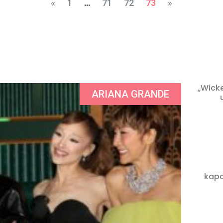
«
1
…
71
72
73
»
„Wick
ARIANA GRANDE
kapcs