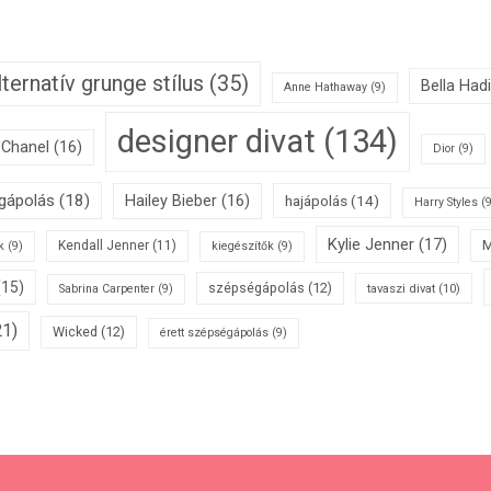
lternatív grunge stílus
(35)
Bella Had
Anne Hathaway
(9)
designer divat
(134)
Chanel
(16)
Dior
(9)
égápolás
(18)
Hailey Bieber
(16)
hajápolás
(14)
Harry Styles
(9
Kylie Jenner
(17)
M
Kendall Jenner
(11)
k
(9)
kiegészítők
(9)
(15)
szépségápolás
(12)
tavaszi divat
(10)
Sabrina Carpenter
(9)
1)
Wicked
(12)
érett szépségápolás
(9)