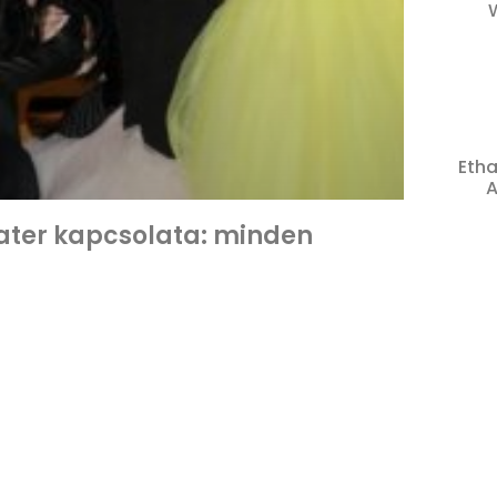
Etha
A
later kapcsolata: minden