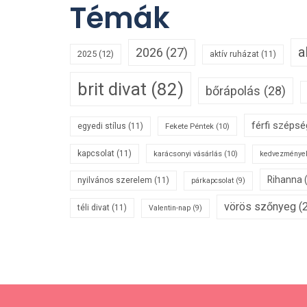
Témák
a
2026
(27)
2025
(12)
aktív ruházat
(11)
brit divat
(82)
bőrápolás
(28)
férfi széps
egyedi stílus
(11)
Fekete Péntek
(10)
kapcsolat
(11)
karácsonyi vásárlás
(10)
kedvezménye
Rihanna
nyilvános szerelem
(11)
párkapcsolat
(9)
vörös szőnyeg
(2
téli divat
(11)
Valentin-nap
(9)